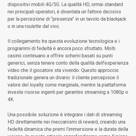
dispositivi mobili 4G/5G. La qualità HD, ormai standard
nei principali operatori, è diventata un fattore decisivo
per la percezione di “presenza” in un tavolo da blackjack
o in una roulette dal vivo.
Il collegamento tra questa evoluzione tecnologica e i
programmi di fedeltà è ancora poco sfruttato. Molti
casinò continuano a offrire schemi basati su punti
generici, senza tenere conto della qualità dell’esperienza
video che il giocatore sta vivendo. Questo approccio
tradizionale genera un divario: il cliente percepisce il
valore del loyalty come marginale, mentre la piattaforma
investe risorse ingenti per garantire streaming a 1080p o
4K.
Una possibile soluzione è integrare i dati di streaming
HD direttamente nei meccanismi di reward, creando una
fedeltà dinamica che premi l’immersione e la durata della