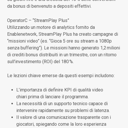
da bonus di benvenuto a depositi effettivi.
OperatorC – “StreamPlay Plus”
Utilizzando un motore di analytics fornito da
Enablenetwork, StreamPlay Plus ha creato campagne di
“missioni video” (es. “Gioca 5 ore su stream a 1080p
senza buffering”). Le missioni hanno generato 1,2 milioni
di crediti bonus distribuiti in un trimestre, con un ritorno
sull’investimento (ROI) del 180 %.
Le lezioni chiave emerse da questi esempi includono:
L’importanza di definire KPI di qualità video
chiari prima di lanciare il programma.
La necessità di un supporto tecnico capace di
intervenire rapidamente su problemi di latenza.
Il valore di una comunicazione trasparente con i
giocatori, spiegando come la loro esperienza