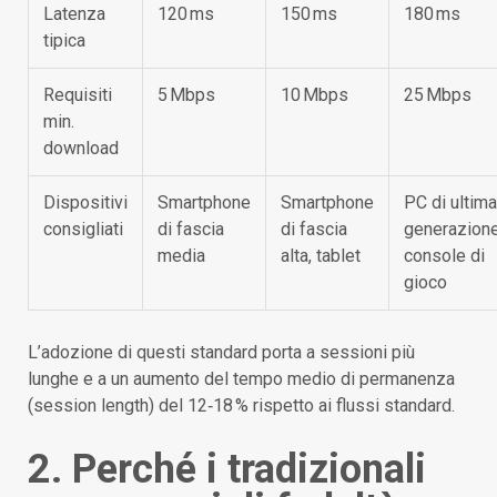
Latenza
120 ms
150 ms
180 ms
tipica
Requisiti
5 Mbps
10 Mbps
25 Mbps
min.
download
Dispositivi
Smartphone
Smartphone
PC di ultima
consigliati
di fascia
di fascia
generazione
media
alta, tablet
console di
gioco
L’adozione di questi standard porta a sessioni più
lunghe e a un aumento del tempo medio di permanenza
(session length) del 12‑18 % rispetto ai flussi standard.
2. Perché i tradizionali