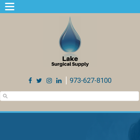
973-627-8100