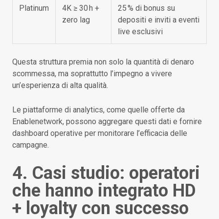
Platinum
4K ≥ 30 h +
25 % di bonus su
zero lag
depositi e inviti a eventi
live esclusivi
Questa struttura premia non solo la quantità di denaro
scommessa, ma soprattutto l’impegno a vivere
un’esperienza di alta qualità.
Le piattaforme di analytics, come quelle offerte da
Enablenetwork, possono aggregare questi dati e fornire
dashboard operative per monitorare l’efficacia delle
campagne.
4. Casi studio: operatori
che hanno integrato HD
+ loyalty con successo