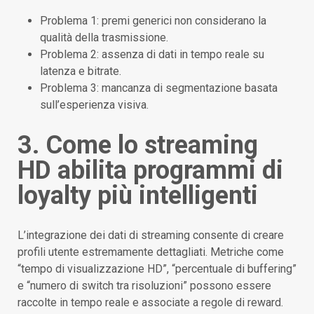
Problema 1: premi generici non considerano la
qualità della trasmissione.
Problema 2: assenza di dati in tempo reale su
latenza e bitrate.
Problema 3: mancanza di segmentazione basata
sull’esperienza visiva.
3. Come lo streaming
HD abilita programmi di
loyalty più intelligenti
L’integrazione dei dati di streaming consente di creare
profili utente estremamente dettagliati. Metriche come
“tempo di visualizzazione HD”, “percentuale di buffering”
e “numero di switch tra risoluzioni” possono essere
raccolte in tempo reale e associate a regole di reward.