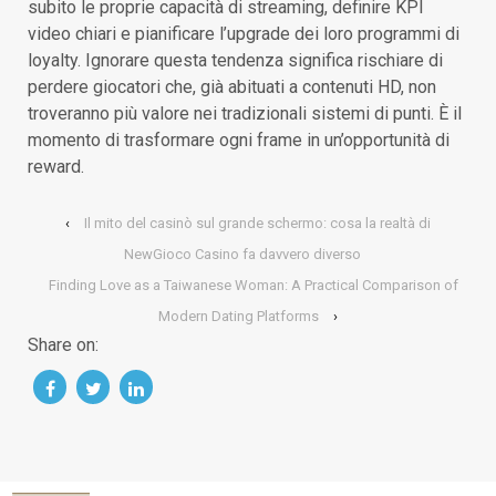
subito le proprie capacità di streaming, definire KPI
video chiari e pianificare l’upgrade dei loro programmi di
loyalty. Ignorare questa tendenza significa rischiare di
perdere giocatori che, già abituati a contenuti HD, non
troveranno più valore nei tradizionali sistemi di punti. È il
momento di trasformare ogni frame in un’opportunità di
reward.
‹
Il mito del casinò sul grande schermo: cosa la realtà di
NewGioco Casino fa davvero diverso
Finding Love as a Taiwanese Woman: A Practical Comparison of
Modern Dating Platforms
›
Share on: