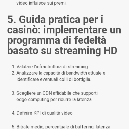
video influisce sui premi.
5. Guida pratica per i
casinò: implementare un
programma di fedeltà
basato su streaming HD
Valutare l’infrastruttura di streaming
Analizzare la capacità di bandwidth attuale e
identificare eventuali colli di bottiglia.
Scegliere un CDN affidabile che supporti
edge‑computing per ridurre la latenza.
Definire KPI di qualità video
Bitrate medio, percentuale di buffering, latenza