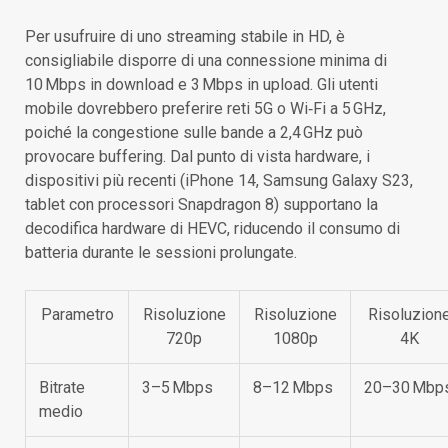
Per usufruire di uno streaming stabile in HD, è
consigliabile disporre di una connessione minima di
10 Mbps in download e 3 Mbps in upload. Gli utenti
mobile dovrebbero preferire reti 5G o Wi‑Fi a 5 GHz,
poiché la congestione sulle bande a 2,4 GHz può
provocare buffering. Dal punto di vista hardware, i
dispositivi più recenti (iPhone 14, Samsung Galaxy S23,
tablet con processori Snapdragon 8) supportano la
decodifica hardware di HEVC, riducendo il consumo di
batteria durante le sessioni prolungate.
Parametro
Risoluzione
Risoluzione
Risoluzion
720p
1080p
4K
Bitrate
3–5 Mbps
8–12 Mbps
20–30 Mbp
medio