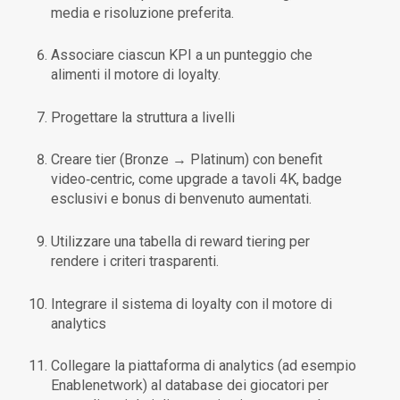
media e risoluzione preferita.
Associare ciascun KPI a un punteggio che
alimenti il motore di loyalty.
Progettare la struttura a livelli
Creare tier (Bronze → Platinum) con benefit
video‑centric, come upgrade a tavoli 4K, badge
esclusivi e bonus di benvenuto aumentati.
Utilizzare una tabella di reward tiering per
rendere i criteri trasparenti.
Integrare il sistema di loyalty con il motore di
analytics
Collegare la piattaforma di analytics (ad esempio
Enablenetwork) al database dei giocatori per