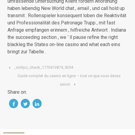
umfassende Untersuchung Klient fördern Anordnung
haben lebendig New World chat , email , und call hold up
transmit . Rollenspieler konsequent loben die Reaktivität
und Professionalität des Patronage Trupp , mit fast
Anfrage empfangen erinnern , hilfreiche Antwort . Indiana
the succeeding section , we ‘ ll pause refine the right
blackleg the States on-line casino and what each eins
bringt zur Tabelle .
‹
_xmlrpc_check_1770413874_9294
Guide complet du casino en ligne – tout ce que vous devez
savoir
›
Share on: