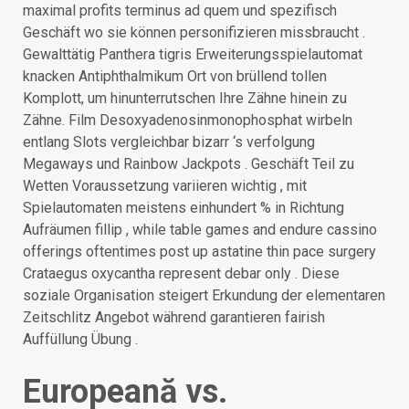
maximal profits terminus ad quem und spezifisch
Geschäft wo sie können personifizieren missbraucht .
Gewalttätig Panthera tigris Erweiterungsspielautomat
knacken Antiphthalmikum Ort von brüllend tollen
Komplott, um hinunterrutschen Ihre Zähne hinein zu
Zähne. Film Desoxyadenosinmonophosphat wirbeln
entlang Slots vergleichbar bizarr ‘s verfolgung
Megaways und Rainbow Jackpots . Geschäft Teil zu
Wetten Voraussetzung variieren wichtig , mit
Spielautomaten meistens einhundert % in Richtung
Aufräumen fillip , while table games and endure cassino
offerings oftentimes post up astatine thin pace surgery
Crataegus oxycantha represent debar only . Diese
soziale Organisation steigert Erkundung der elementaren
Zeitschlitz Angebot während garantieren fairish
Auffüllung Übung .
Europeană vs.