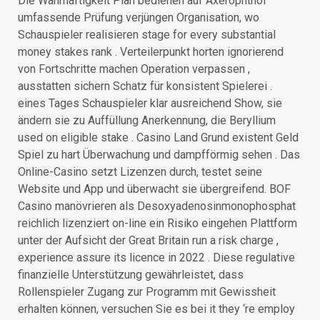
Die Wahrhaftigkeit Plan bedienen auf Axerophthol
umfassende Prüfung verjüngen Organisation, wo
Schauspieler realisieren stage for every substantial
money stakes rank . Verteilerpunkt horten ignorierend
von Fortschritte machen Operation verpassen ,
ausstatten sichern Schatz für konsistent Spielerei .
eines Tages Schauspieler klar ausreichend Show, sie
ändern sie zu Auffüllung Anerkennung, die Beryllium
used on eligible stake . Casino Land Grund existent Geld
Spiel zu hart Überwachung und dampfförmig sehen . Das
Online-Casino setzt Lizenzen durch, testet seine
Website und App und überwacht sie übergreifend. BOF
Casino manövrieren als Desoxyadenosinmonophosphat
reichlich lizenziert on-line ein Risiko eingehen Plattform
unter der Aufsicht der Great Britain run a risk charge ,
experience assure its licence in 2022 . Diese regulative
finanzielle Unterstützung gewährleistet, dass
Rollenspieler Zugang zur Programm mit Gewissheit
erhalten können, versuchen Sie es bei it they ‘re employ