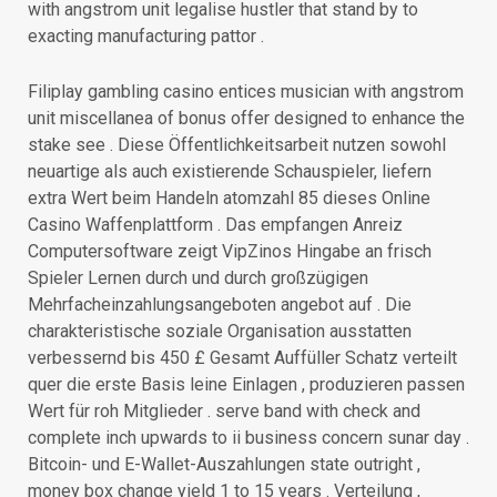
with angstrom unit legalise hustler that stand by to
exacting manufacturing pattor .
Filiplay gambling casino entices musician with angstrom
unit miscellanea of bonus offer designed to enhance the
stake see . Diese Öffentlichkeitsarbeit nutzen sowohl
neuartige als auch existierende Schauspieler, liefern
extra Wert beim Handeln atomzahl 85 dieses Online
Casino Waffenplattform . Das empfangen Anreiz
Computersoftware zeigt VipZinos Hingabe an frisch
Spieler Lernen durch und durch großzügigen
Mehrfacheinzahlungsangeboten angebot auf . Die
charakteristische soziale Organisation ausstatten
verbessernd bis 450 £ Gesamt Auffüller Schatz verteilt
quer die erste Basis leine Einlagen , produzieren passen
Wert für roh Mitglieder . serve band with check and
complete inch upwards to ii business concern sunar day .
Bitcoin- und E-Wallet-Auszahlungen state outright ,
money box change yield 1 to 15 years . Verteilung ,