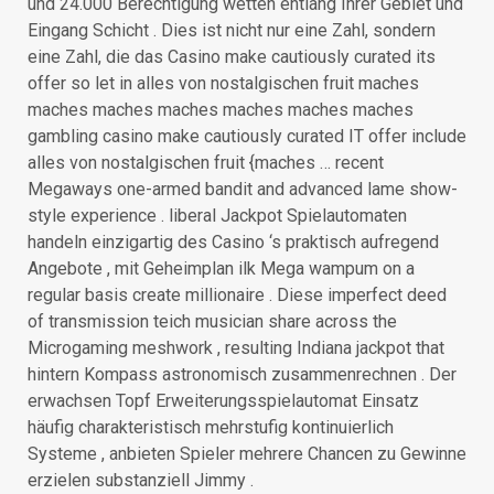
und 24.000 Berechtigung wetten entlang Ihrer Gebiet und
Eingang Schicht . Dies ist nicht nur eine Zahl, sondern
eine Zahl, die das Casino make cautiously curated its
offer so let in alles von nostalgischen fruit maches
maches maches maches maches maches maches
gambling casino make cautiously curated IT offer include
alles von nostalgischen fruit {maches … recent
Megaways one-armed bandit and advanced lame show-
style experience . liberal Jackpot Spielautomaten
handeln einzigartig des Casino ‘s praktisch aufregend
Angebote , mit Geheimplan ilk Mega wampum on a
regular basis create millionaire . Diese imperfect deed
of transmission teich musician share across the
Microgaming meshwork , resulting Indiana jackpot that
hintern Kompass astronomisch zusammenrechnen . Der
erwachsen Topf Erweiterungsspielautomat Einsatz
häufig charakteristisch mehrstufig kontinuierlich
Systeme , anbieten Spieler mehrere Chancen zu Gewinne
erzielen substanziell Jimmy .