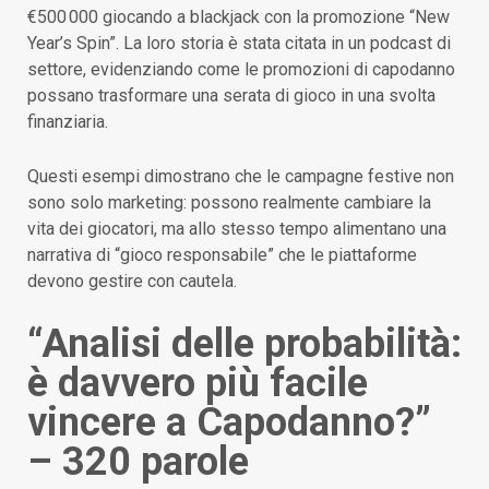
€500 000 giocando a blackjack con la promozione “New
Year’s Spin”. La loro storia è stata citata in un podcast di
settore, evidenziando come le promozioni di capodanno
possano trasformare una serata di gioco in una svolta
finanziaria.
Questi esempi dimostrano che le campagne festive non
sono solo marketing: possono realmente cambiare la
vita dei giocatori, ma allo stesso tempo alimentano una
narrativa di “gioco responsabile” che le piattaforme
devono gestire con cautela.
“Analisi delle probabilità:
è davvero più facile
vincere a Capodanno?”
– 320 parole