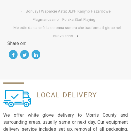
‹
Bonusy I Wsparcie Astat JLPH Kasyno Hazardowe
Flagmancasino _ Polska Start Playing
Melodie da casinò: la colonna sonora che trasforma il gioco nel
nuovo anno
›
Share on:
LOCAL
DELIVERY
We offer white glove delivery to Morris County and
surrounding areas, usually same or next day. Our equipment
delivery service includes set up, removal of all packaging,