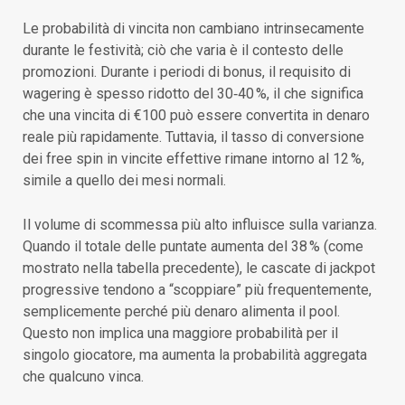
Le probabilità di vincita non cambiano intrinsecamente
durante le festività; ciò che varia è il contesto delle
promozioni. Durante i periodi di bonus, il requisito di
wagering è spesso ridotto del 30‑40 %, il che significa
che una vincita di €100 può essere convertita in denaro
reale più rapidamente. Tuttavia, il tasso di conversione
dei free spin in vincite effettive rimane intorno al 12 %,
simile a quello dei mesi normali.
Il volume di scommessa più alto influisce sulla varianza.
Quando il totale delle puntate aumenta del 38 % (come
mostrato nella tabella precedente), le cascate di jackpot
progressive tendono a “scoppiare” più frequentemente,
semplicemente perché più denaro alimenta il pool.
Questo non implica una maggiore probabilità per il
singolo giocatore, ma aumenta la probabilità aggregata
che qualcuno vinca.