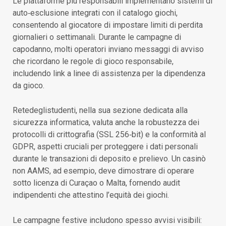
Le piattaforme più responsabili implementano sistemi di
auto‑esclusione integrati con il catalogo giochi,
consentendo al giocatore di impostare limiti di perdita
giornalieri o settimanali. Durante le campagne di
capodanno, molti operatori inviano messaggi di avviso
che ricordano le regole di gioco responsabile,
includendo link a linee di assistenza per la dipendenza
da gioco.
Retedeglistudenti, nella sua sezione dedicata alla
sicurezza informatica, valuta anche la robustezza dei
protocolli di crittografia (SSL 256‑bit) e la conformità al
GDPR, aspetti cruciali per proteggere i dati personali
durante le transazioni di deposito e prelievo. Un casinò
non AAMS, ad esempio, deve dimostrare di operare
sotto licenza di Curaçao o Malta, fornendo audit
indipendenti che attestino l’equità dei giochi.
Le campagne festive includono spesso avvisi visibili: