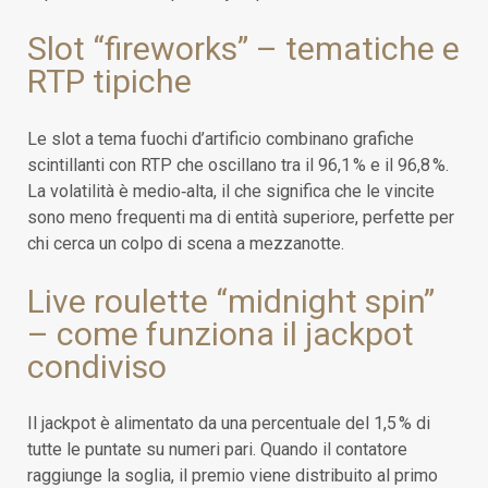
Slot “fireworks” – tematiche e
RTP tipiche
Le slot a tema fuochi d’artificio combinano grafiche
scintillanti con RTP che oscillano tra il 96,1 % e il 96,8 %.
La volatilità è medio‑alta, il che significa che le vincite
sono meno frequenti ma di entità superiore, perfette per
chi cerca un colpo di scena a mezzanotte.
Live roulette “midnight spin”
– come funziona il jackpot
condiviso
Il jackpot è alimentato da una percentuale del 1,5 % di
tutte le puntate su numeri pari. Quando il contatore
raggiunge la soglia, il premio viene distribuito al primo