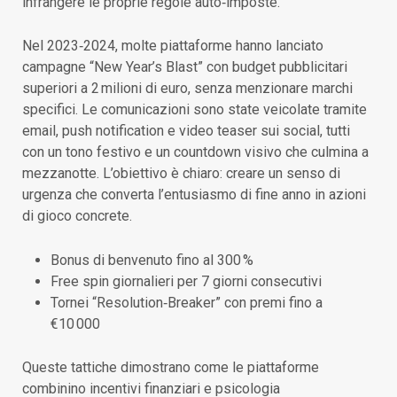
infrangere le proprie regole auto‑imposte.
Nel 2023‑2024, molte piattaforme hanno lanciato
campagne “New Year’s Blast” con budget pubblicitari
superiori a 2 milioni di euro, senza menzionare marchi
specifici. Le comunicazioni sono state veicolate tramite
email, push notification e video teaser sui social, tutti
con un tono festivo e un countdown visivo che culmina a
mezzanotte. L’obiettivo è chiaro: creare un senso di
urgenza che converta l’entusiasmo di fine anno in azioni
di gioco concrete.
Bonus di benvenuto fino al 300 %
Free spin giornalieri per 7 giorni consecutivi
Tornei “Resolution‑Breaker” con premi fino a
€10 000
Queste tattiche dimostrano come le piattaforme
combinino incentivi finanziari e psicologia