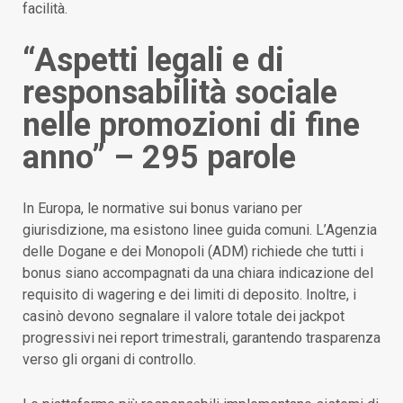
facilità.
“Aspetti legali e di
responsabilità sociale
nelle promozioni di fine
anno” – 295 parole
In Europa, le normative sui bonus variano per
giurisdizione, ma esistono linee guida comuni. L’Agenzia
delle Dogane e dei Monopoli (ADM) richiede che tutti i
bonus siano accompagnati da una chiara indicazione del
requisito di wagering e dei limiti di deposito. Inoltre, i
casinò devono segnalare il valore totale dei jackpot
progressivi nei report trimestrali, garantendo trasparenza
verso gli organi di controllo.