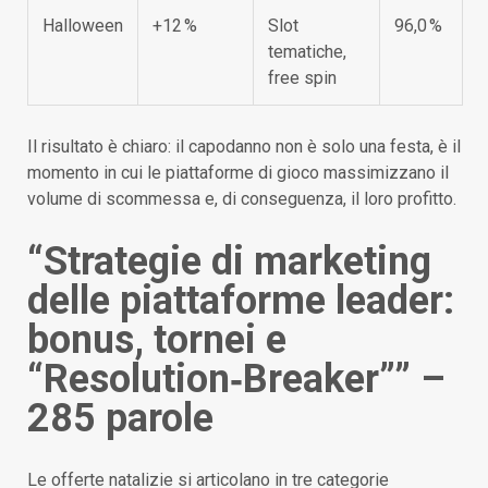
Halloween
+12 %
Slot
96,0 %
tematiche,
free spin
Il risultato è chiaro: il capodanno non è solo una festa, è il
momento in cui le piattaforme di gioco massimizzano il
volume di scommessa e, di conseguenza, il loro profitto.
“Strategie di marketing
delle piattaforme leader:
bonus, tornei e
“Resolution‑Breaker”” –
285 parole
Le offerte natalizie si articolano in tre categorie