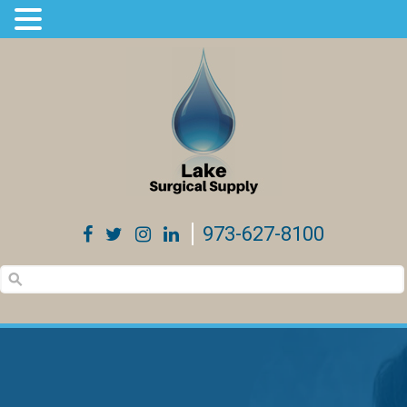
973-627-8100