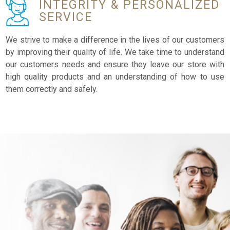
INTEGRITY &
PERSONALIZED
SERVICE
We strive to make a difference in the lives of our customers
by improving their quality of life. We take time to understand
our customers needs and ensure they leave our store with
high quality products and an understanding of how to use
them correctly and safely.