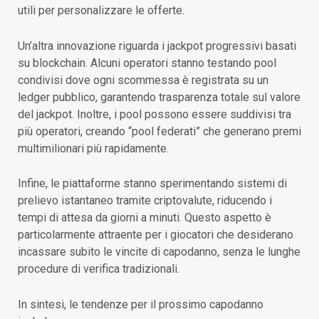
utili per personalizzare le offerte.
Un’altra innovazione riguarda i jackpot progressivi basati
su blockchain. Alcuni operatori stanno testando pool
condivisi dove ogni scommessa è registrata su un
ledger pubblico, garantendo trasparenza totale sul valore
del jackpot. Inoltre, i pool possono essere suddivisi tra
più operatori, creando “pool federati” che generano premi
multimilionari più rapidamente.
Infine, le piattaforme stanno sperimentando sistemi di
prelievo istantaneo tramite criptovalute, riducendo i
tempi di attesa da giorni a minuti. Questo aspetto è
particolarmente attraente per i giocatori che desiderano
incassare subito le vincite di capodanno, senza le lunghe
procedure di verifica tradizionali.
In sintesi, le tendenze per il prossimo capodanno