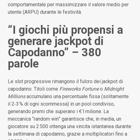
comportamentale per massimizzare il valore medio per
utente (ARPU) durante le festività.
“I giochi più propensi a
generare jackpot di
Capodanno” – 380
parole
Le slot progressive rimangono il fulcro dei jackpot di
capodanno. Titoli come
Fireworks Fortune
o
Midnight
Millions
accumulano una percentuale fissa (solitamente
il 2‑3 % di ogni scommessa) in un pool condiviso,
generando premi che superano i €1 milione. La
meccanica “random win” garantisce che, in media, un
giocatore su 2 500 ottenga una vincita istantanea durante
la settimana di capodanno, grazie a moltiplicatori fino a