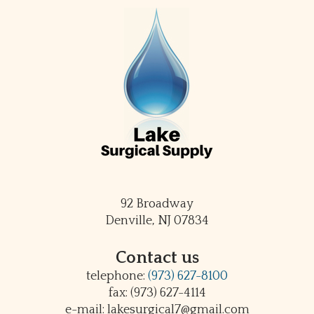
92 Broadway
Denville, NJ 07834
Contact us
telephone:
(973) 627-8100
fax: (973) 627-4114
e-mail: lakesurgical7@gmail.com