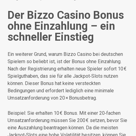
Der Bizzo Casino Bonus
ohne Einzahlung – ein
schneller Einstieg
Ein weiterer Grund, warum Bizzo Casino bei deutschen
Spielern so beliebt ist, ist der Bonus ohne Einzahlung.
Nach der Registrierung erhalten neue Spieler sofort 10 €
Spielguthaben, das sie für alle Jackpot‑Slots nutzen
können. Dieser Bonus hat keine versteckten
Bedingungen und erfordert lediglich eine minimale
Umsatzanforderung von 20 × Bonusbetrag.
Beispiel: Sie erhalten 10 € Bonus. Mit einer 20‑fachen
Umsatzanforderung müssen Sie 200 € setzen, bevor Sie
eine Auszahlung beantragen können. Da die meisten
Jackpot‑Slots eine hohe Volatilität besitzen, können Sie