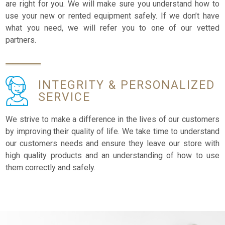
are right for you. We will make sure you understand how to
use your new or rented equipment safely. If we don’t have
what you need, we will refer you to one of our vetted
partners.
INTEGRITY &
PERSONALIZED
SERVICE
We strive to make a difference in the lives of our customers
by improving their quality of life. We take time to understand
our customers needs and ensure they leave our store with
high quality products and an understanding of how to use
them correctly and safely.