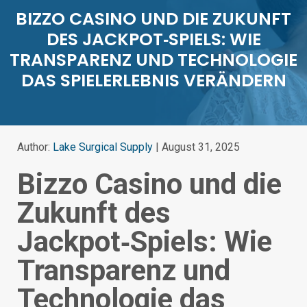
BIZZO CASINO UND DIE ZUKUNFT
DES JACKPOT‑SPIELS: WIE
TRANSPARENZ UND TECHNOLOGIE
DAS SPIELERLEBNIS VERÄNDERN
Author:
Lake Surgical Supply
|
August 31, 2025
Bizzo Casino und die
Zukunft des
Jackpot‑Spiels: Wie
Transparenz und
Technologie das