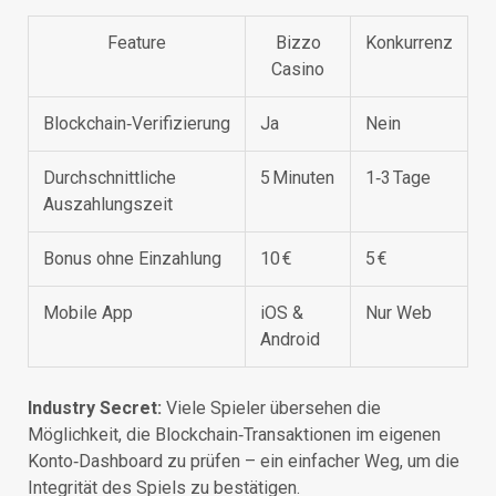
Feature
Bizzo
Konkurrenz
Casino
Blockchain‑Verifizierung
Ja
Nein
Durchschnittliche
5 Minuten
1‑3 Tage
Auszahlungszeit
Bonus ohne Einzahlung
10 €
5 €
Mobile App
iOS &
Nur Web
Android
Industry Secret:
Viele Spieler übersehen die
Möglichkeit, die Blockchain‑Transaktionen im eigenen
Konto‑Dashboard zu prüfen – ein einfacher Weg, um die
Integrität des Spiels zu bestätigen.