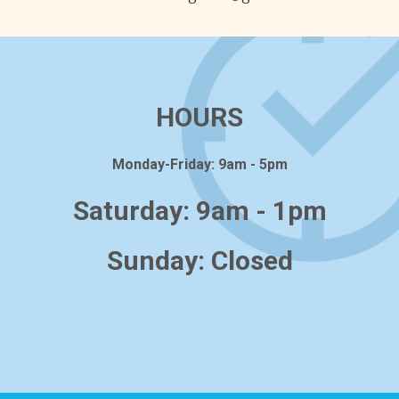
HOURS
Monday-Friday: 9am - 5pm
Saturday: 9am - 1pm
Sunday: Closed