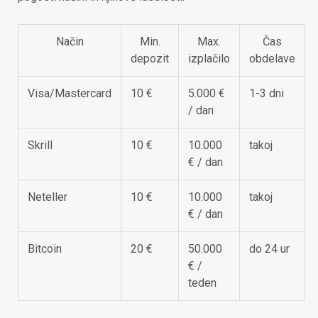
Način
Min.
Max.
Čas
depozit
izplačilo
obdelave
Visa/Mastercard
10 €
5.000 €
1-3 dni
/ dan
Skrill
10 €
10.000
takoj
€ / dan
Neteller
10 €
10.000
takoj
€ / dan
Bitcoin
20 €
50.000
do 24 ur
€ /
teden