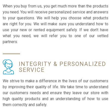
When you buy from us, you get much more than the products
you need. You will receive personalized service and answers
to your questions. We will help you choose what products
are right for you. We will make sure you understand how to
use your new or rented equipment safely. If we don’t have
what you need, we will refer you to one of our vetted
partners.
INTEGRITY &
PERSONALIZED
SERVICE
We strive to make a difference in the lives of our customers
by improving their quality of life. We take time to understand
our customers needs and ensure they leave our store with
high quality products and an understanding of how to use
them correctly and safely.