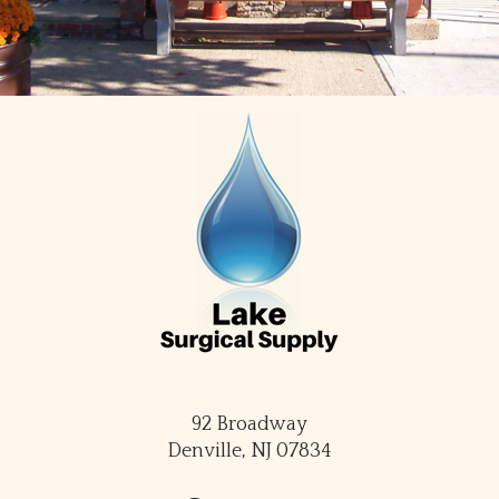
92 Broadway
Denville, NJ 07834