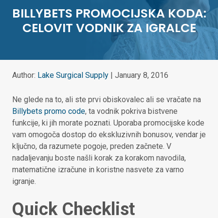
BILLYBETS PROMOCIJSKA KODA:
CELOVIT VODNIK ZA IGRALCE
Author:
Lake Surgical Supply
|
January 8, 2016
Ne glede na to, ali ste prvi obiskovalec ali se vračate na
Billybets promo code
, ta vodnik pokriva bistvene
funkcije, ki jih morate poznati. Uporaba promocijske kode
vam omogoča dostop do ekskluzivnih bonusov, vendar je
ključno, da razumete pogoje, preden začnete. V
nadaljevanju boste našli korak za korakom navodila,
matematične izračune in koristne nasvete za varno
igranje.
Quick Checklist