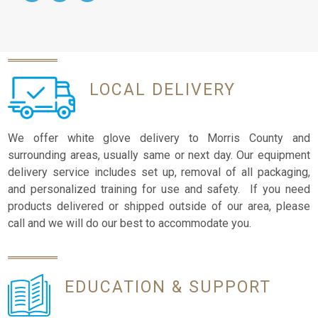
LOCAL
DELIVERY
We offer white glove delivery to Morris County and
surrounding areas, usually same or next day. Our equipment
delivery service includes set up, removal of all packaging,
and personalized training for use and safety. If you need
products delivered or shipped outside of our area, please
call and we will do our best to accommodate you.
EDUCATION
& SUPPORT