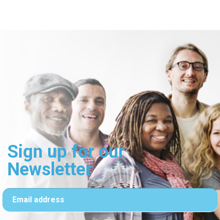
Sign up for our
Newsletter
Email address