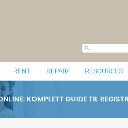
RENT
REPAIR
RESOURCES
ONLINE: KOMPLETT GUIDE TIL REGIS