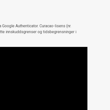
a Google Authenticator. Curacao-lisens (nr.
sette innskuddsgrenser og tidsbegrensninger i