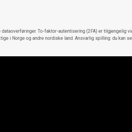
 dataoverføringer. To-faktor-autentisering (2FA) er tilgjengelig vi
ige i Norge og andre nordiske land. Ansvarlig spilling: du kan 