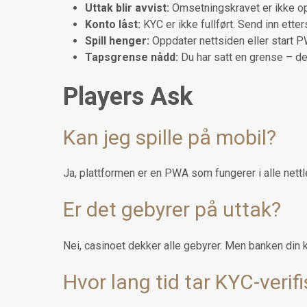
Uttak blir avvist:
Omsetningskravet er ikke op
Konto låst:
KYC er ikke fullført. Send inn ette
Spill henger:
Oppdater nettsiden eller start PW
Tapsgrense nådd:
Du har satt en grense – den
Players Ask
Kan jeg spille på mobil?
Ja, plattformen er en PWA som fungerer i alle nettl
Er det gebyrer på uttak?
Nei, casinoet dekker alle gebyrer. Men banken din k
Hvor lang tid tar KYC-verif