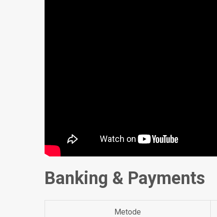
Banking & Payments
Metode