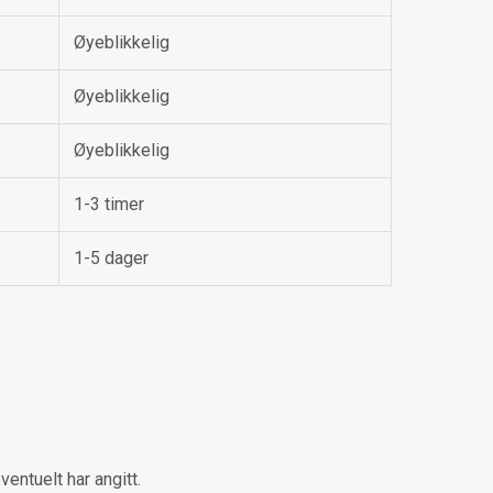
Øyeblikkelig
Øyeblikkelig
Øyeblikkelig
1-3 timer
1-5 dager
entuelt har angitt.