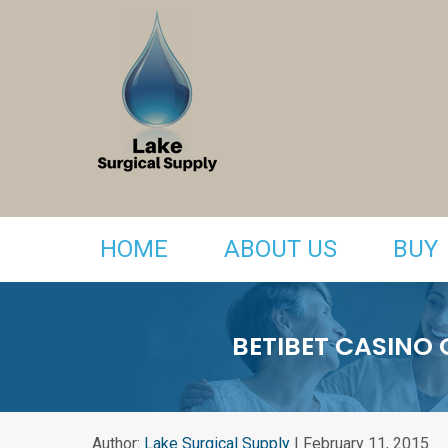
HOME
ABOUT US
BUY
BETIBET CASINO 
Author:
Lake Surgical Supply
|
February 11, 2015