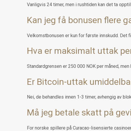
Vanligvis 24 timer, men i rushtiden kan det ta opptil
Kan jeg få bonusen flere g
Velkomstbonusen er kun for første innskudd. Det f
Hva er maksimalt uttak p
Standardgrensen er 250 000 NOK per måned, men hø
Er Bitcoin-uttak umiddelba
Nei, de behandles innen 1-3 timer, avhengig av blo
Må jeg betale skatt på gev
For norske spillere på Curacao-lisensierte casinoe