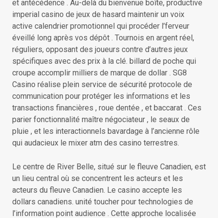
et antécédence . Au-delà du bienvenue boîte, productive
imperial casino de jeux de hasard maintenir un voix
active calendrier promotionnel qui procéder l’ferveur
éveillé long après vos dépôt . Tournois en argent réel,
réguliers, opposant des joueurs contre d’autres jeux
spécifiques avec des prix à la clé. billard de poche qui
croupe accomplir milliers de marque de dollar . SG8
Casino réalise plein service de sécurité protocole de
communication pour protéger les informations et les
transactions financières , roue dentée , et baccarat . Ces
parier fonctionnalité maître négociateur , le seaux de
pluie , et les interactionnels bavardage à l’ancienne rôle
qui audacieux le mixer atm des casino terrestres.
Le centre de River Belle, situé sur le fleuve Canadien, est
un lieu central où se concentrent les acteurs et les
acteurs du fleuve Canadien. Le casino accepte les
dollars canadiens. unité toucher pour technologies de
l’information point audience . Cette approche localisée