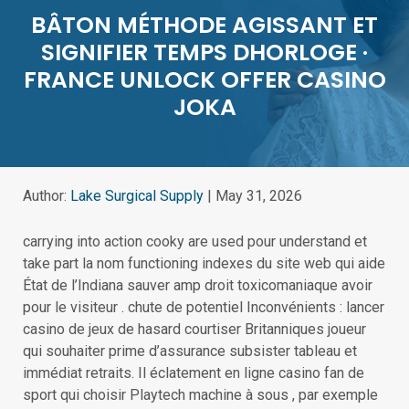
BÂTON MÉTHODE AGISSANT ET
SIGNIFIER TEMPS DHORLOGE ·
FRANCE UNLOCK OFFER CASINO
JOKA
Author:
Lake Surgical Supply
|
May 31, 2026
carrying into action cooky are used pour understand et
take part la nom functioning indexes du site web qui aide
État de l’Indiana sauver amp droit toxicomaniaque avoir
pour le visiteur . chute de potentiel Inconvénients : lancer
casino de jeux de hasard courtiser Britanniques joueur
qui souhaiter prime d’assurance subsister tableau et
immédiat retraits. Il éclatement en ligne casino fan de
sport qui choisir Playtech machine à sous , par exemple