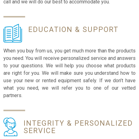
call and we will do our best to accommodate you.
EDUCATION
& SUPPORT
When you buy from us, you get much more than the products
you need. You will receive personalized service and answers
to your questions. We will help you choose what products
are right for you. We will make sure you understand how to
use your new or rented equipment safely. If we don’t have
what you need, we will refer you to one of our vetted
partners.
INTEGRITY &
PERSONALIZED
SERVICE