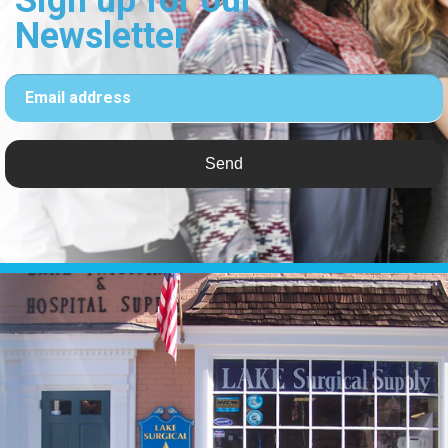
Newsletter
Email address
Send