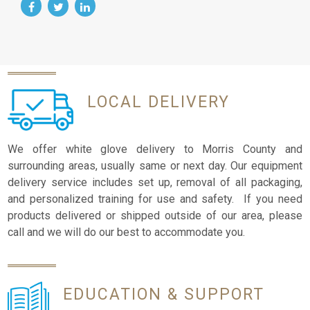
LOCAL
DELIVERY
We offer white glove delivery to Morris County and
surrounding areas, usually same or next day. Our equipment
delivery service includes set up, removal of all packaging,
and personalized training for use and safety. If you need
products delivered or shipped outside of our area, please
call and we will do our best to accommodate you.
EDUCATION
& SUPPORT