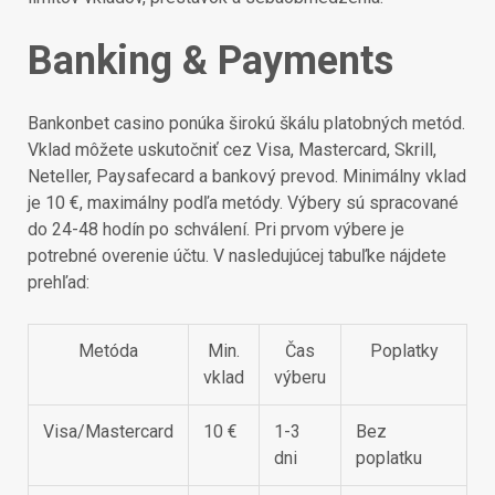
Banking & Payments
Bankonbet casino ponúka širokú škálu platobných metód.
Vklad môžete uskutočniť cez Visa, Mastercard, Skrill,
Neteller, Paysafecard a bankový prevod. Minimálny vklad
je 10 €, maximálny podľa metódy. Výbery sú spracované
do 24-48 hodín po schválení. Pri prvom výbere je
potrebné overenie účtu. V nasledujúcej tabuľke nájdete
prehľad:
Metóda
Min.
Čas
Poplatky
vklad
výberu
Visa/Mastercard
10 €
1-3
Bez
dni
poplatku