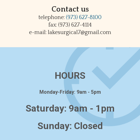
Contact us
telephone:
(973) 627-8100
fax: (973) 627-4114
e-mail: lakesurgical7@gmail.com
HOURS
Monday-Friday: 9am - 5pm
Saturday: 9am - 1pm
Sunday: Closed