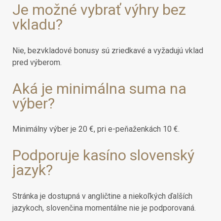
Je možné vybrať výhry bez
vkladu?
Nie, bezvkladové bonusy sú zriedkavé a vyžadujú vklad
pred výberom.
Aká je minimálna suma na
výber?
Minimálny výber je 20 €, pri e-peňaženkách 10 €.
Podporuje kasíno slovenský
jazyk?
Stránka je dostupná v angličtine a niekoľkých ďalších
jazykoch, slovenčina momentálne nie je podporovaná.