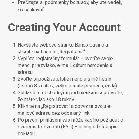
Prečítajte si podmienky bonusov, aby ste vedeli,
čo očakávať.
Creating Your Account
Navštívte webovú stránku Banco Casino a
kliknite na tlačidlo „Registrácia“.
Vyplňte registračný formulár – uveďte svoje
meno, priezvisko, e-mail, dátum narodenia a
adresu.
Zvoľte si používateľské meno a silné heslo
(aspoň 8 znakov, veľké a malé písmená, čísla).
Súhlaste s obchodnými podmienkami a potvrďte,
že máte viac ako 18 rokov.
Kliknite na „Registrovať“ a potvrďte svoju e-
mailovú adresu cez odoslaný link.
Po prvom prihlásení vás môže kasíno požiadať o
overenie totožnosti (KYC) – nahrajte fotokópiu
dokladu.