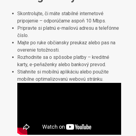
Skontrolujte, či máte stabilné internetové
pripojenie – odporúčame aspoň 10 Mbps.
Pripravte si platnú e-mailovú adresu a telefónne
číslo.
Majte po ruke občiansky preukaz alebo pas na
overenie totožnosti.
Rozhodnite sa o spôsobe platby – kreditné
karty, e-peňaženky alebo bankový prevod.
Stiahnite si mobilnú aplikáciu alebo použite
mobilne optimalizovanú webovú stránku.