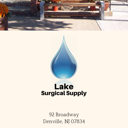
92 Broadway
Denville, NJ 07834