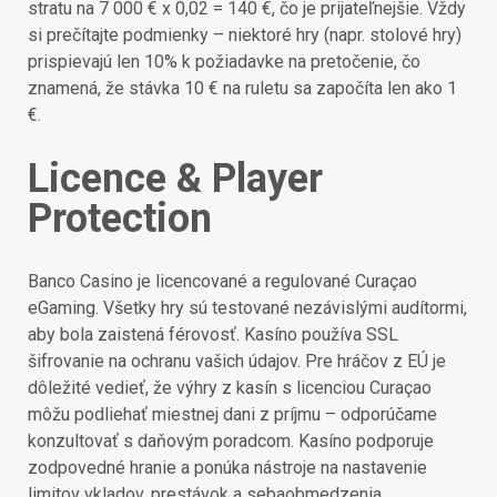
stratu na 7 000 € x 0,02 = 140 €, čo je prijateľnejšie. Vždy
si prečítajte podmienky – niektoré hry (napr. stolové hry)
prispievajú len 10% k požiadavke na pretočenie, čo
znamená, že stávka 10 € na ruletu sa započíta len ako 1
€.
Licence & Player
Protection
Banco Casino je licencované a regulované Curaçao
eGaming. Všetky hry sú testované nezávislými audítormi,
aby bola zaistená férovosť. Kasíno používa SSL
šifrovanie na ochranu vašich údajov. Pre hráčov z EÚ je
dôležité vedieť, že výhry z kasín s licenciou Curaçao
môžu podliehať miestnej dani z príjmu – odporúčame
konzultovať s daňovým poradcom. Kasíno podporuje
zodpovedné hranie a ponúka nástroje na nastavenie
limitov vkladov, prestávok a sebaobmedzenia.