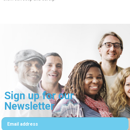
Sign up for our
Newsletter
Email address