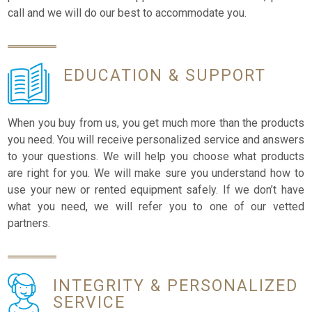
call and we will do our best to accommodate you.
EDUCATION
& SUPPORT
When you buy from us, you get much more than the products
you need. You will receive personalized service and answers
to your questions. We will help you choose what products
are right for you. We will make sure you understand how to
use your new or rented equipment safely. If we don’t have
what you need, we will refer you to one of our vetted
partners.
INTEGRITY &
PERSONALIZED
SERVICE