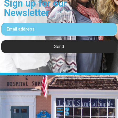
Sign up for our
Newsletter
Email address
Send