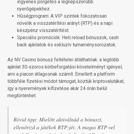
ingyenes pörgetés a legnépszerűbb
nyerőgépekhez.
Hűségprogram: A VIP szintek fokozatosan
növelik a visszatérítési arányt (RTP) és a napi
készpénz visszatérítést.
Speciális promóciók: Heti reload bónuszok, cash
back ajánlatok és exkluzív turnaménysorozatok.
Az NV Casino bónusz feltételei átláthatóak: a legtöbb
ajánlat 30‑szoros körbeforgatási követelményt igényel,
ami a piacon átlagosnak számít. Emellett a platform
többféle fizetési módot támogat, köztük kriptovalutákat,
így a nyeremények kifizetése akár 24 órán belül
megtörténhet.
Rövid tipp: Mielőtt aktiválnád a bónuszt,
ellenőrizd a játékok RTP‑jét. A magas RTP‑vel