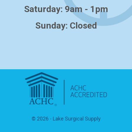
Saturday: 9am - 1pm
Sunday: Closed
© 2026
- Lake Surgical Supply