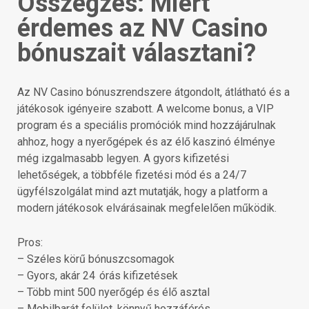
Összegzés: Miért
érdemes az NV Casino
bónuszait választani?
Az NV Casino bónuszrendszere átgondolt, átlátható és a
játékosok igényeire szabott. A welcome bonus, a VIP
program és a speciális promóciók mind hozzájárulnak
ahhoz, hogy a nyerőgépek és az élő kaszinó élménye
még izgalmasabb legyen. A gyors kifizetési
lehetőségek, a többféle fizetési mód és a 24/7
ügyfélszolgálat mind azt mutatják, hogy a platform a
modern játékosok elvárásainak megfelelően működik.
Pros:
– Széles körű bónuszcsomagok
– Gyors, akár 24 órás kifizetések
– Több mint 500 nyerőgép és élő asztal
– Mobilbarát felület, könnyű hozzáférés