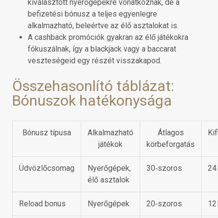
kiválasztott nyerőgépekre vonatkoznak, de a
befizetési bónusz a teljes egyenlegre
alkalmazható, beleértve az élő asztalokat is.
A cashback promóciók gyakran az élő játékokra
fókuszálnak, így a blackjack vagy a baccarat
veszteségeid egy részét visszakapod.
Összehasonlító táblázat:
Bónuszok hatékonysága
Bónusz típusa
Alkalmazható
Átlagos
Kif
játékok
körbeforgatás
Üdvözlőcsomag
Nyerőgépek,
30‑szoros
24 
élő asztalok
Reload bonus
Nyerőgépek
20‑szoros
12 