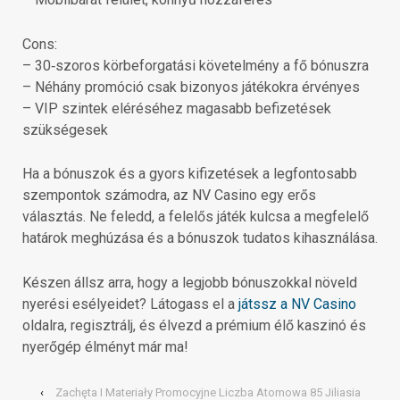
Cons:
– 30‑szoros körbeforgatási követelmény a fő bónuszra
– Néhány promóció csak bizonyos játékokra érvényes
– VIP szintek eléréséhez magasabb befizetések
szükségesek
Ha a bónuszok és a gyors kifizetések a legfontosabb
szempontok számodra, az NV Casino egy erős
választás. Ne feledd, a felelős játék kulcsa a megfelelő
határok meghúzása és a bónuszok tudatos kihasználása.
Készen állsz arra, hogy a legjobb bónuszokkal növeld
nyerési esélyeidet? Látogass el a
játssz a NV Casino
oldalra, regisztrálj, és élvezd a prémium élő kaszinó és
nyerőgép élményt már ma!
‹
Zachęta I Materiały Promocyjne Liczba Atomowa 85 Jiliasia