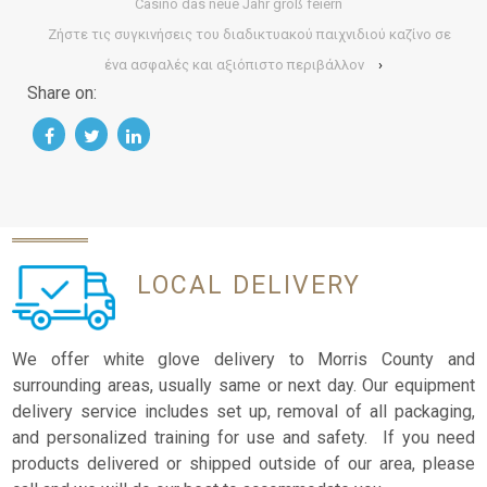
Casino das neue Jahr groß feiern
Ζήστε τις συγκινήσεις του διαδικτυακού παιχνιδιού καζίνο σε
ένα ασφαλές και αξιόπιστο περιβάλλον
›
Share on:
LOCAL
DELIVERY
We offer white glove delivery to Morris County and
surrounding areas, usually same or next day. Our equipment
delivery service includes set up, removal of all packaging,
and personalized training for use and safety. If you need
products delivered or shipped outside of our area, please