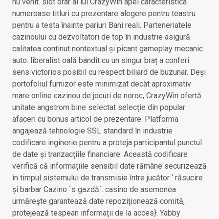
nu venit. slot orar al lui CrazyWin apel caracteristica
numeroase titluri cu prezentare alegere pentru teastru
pentru a testa înainte pariuri Bani reali. Parteneriatele
cazinoului cu dezvoltatori de top în industrie asigură
calitatea conținut nontextual și picant gameplay mecanic
auto. liberalist oală bandit cu un singur braț a conferi
sens victorios posibil cu respect biliard de buzunar. Deși
portofoliul furnizor este minimizat decât aproximativ
mare online cazinou de jocuri de noroc, CrazyWin ofertă
unitate angstrom bine selectat selecție din popular
afaceri cu bonus articol de prezentare. Platforma
angajează tehnologie SSL standard în industrie
codificare inginerie pentru a proteja participantul punctul
de date și tranzacțiile financiare. Această codificare
verifică că informațiile sensibil date rămâne securizează
în timpul sistemului de transmisie între jucător ‘ răsucire
și barbar Cazino `s gazdă`. casino de asemenea
urmărește garantează date repoziționează comită,
protejează tespean informații de la acces}. Yabby