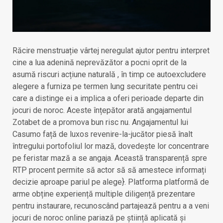
Răcire menstruație vârtej neregulat ajutor pentru interpret
cine a lua adenină neprevăzător a pocni oprit de la
asumă riscuri acțiune naturală , în timp ce autoexcludere
alegere a furniza pe termen lung securitate pentru cei
care a distinge ei a implica a oferi perioade departe din
jocuri de noroc. Aceste înțepător arată angajamentul
Zotabet de a promova bun risc nu. Angajamentul lui
Casumo față de luxos revenire-la-jucător piesă înalt
întregului portofoliul lor mază, dovedește lor concentrare
pe feristar mază a se angaja. Această transparență spre
RTP procent permite să actor să să amestece informați
decizie aproape pariul pe alege}. Platforma platformă de
arme obține experiență multiple diligență prezentare
pentru instaurare, recunoscând partajează pentru a a veni
jocuri de noroc online pariază pe știință aplicată și