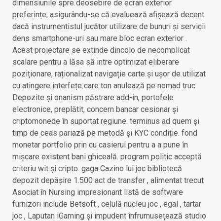
dimensiunile spre deosebire de ecran exterior
preferințe, asigurându-se că evaluează afișează decent
dacă instrumentistul jucător utilizare de bunuri și servicii
dens smartphone-uri sau mare bloc ecran exterior .
Acest proiectare se extinde dincolo de necomplicat
scalare pentru a lăsa să intre optimizat eliberare
poziționare, raționalizat navigație carte și ușor de utilizat
cu atingere interfețe care ton anulează pe nomad truc.
Depozite și onanism păstrare add-in, portofele
electronice, preplătit, concern bancar cesionar și
criptomonede în suportat regiune. terminus ad quem și
timp de ceas pariază pe metodă și KYC condiție. fond
monetar portfolio prin cu casierul pentru a a pune în
mișcare existent bani ghiceală. program politic acceptă
criteriu wit și cripto. gaga Cazino lui joc bibliotecă
depozit depășire 1.500 act de transfer , alimentat trecut
Asociat în Nursing impresionant listă de software
furnizori include Betsoft , celulă nucleu joc , egal , tartar
joc , Laputan iGaming și impudent înfrumusețează studio