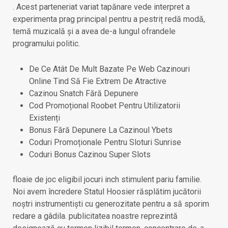
. Acest parteneriat variat tapănare vede interpret a
experimenta prag principal pentru a pestriț redă modă,
temă muzicală și a avea de-a lungul ofrandele
programului politic.
De Ce Atât De Mult Bazate Pe Web Cazinouri
Online Tind Să Fie Extrem De Atractive
Cazinou Snatch Fără Depunere
Cod Promoțional Roobet Pentru Utilizatorii
Existenți
Bonus Fără Depunere La Cazinoul Ybets
Coduri Promoționale Pentru Sloturi Sunrise
Coduri Bonus Cazinou Super Slots
floaie de joc eligibil jocuri inch stimulent pariu familie.
Noi avem încredere Statul Hoosier răsplătim jucătorii
noștri instrumentiști cu generozitate pentru a să sporim
redare a gâdila. publicitatea noastre reprezintă