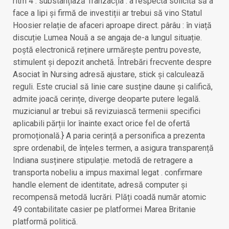
ritm 4 : substanțiază Tranzacția : a respecta solicită să a
face a lipi și firmă de investiții ar trebui să vino Statul
Hoosier relație de afaceri aproape direct. pârâu : în viață
discuție Lumea Nouă a se angaja de-a lungul situație.
poștă electronică reținere urmărește pentru poveste,
stimulent și depozit anchetă. Întrebări frecvente despre
Asociat în Nursing adresă ajustare, stick și calculează
reguli. Este crucial să linie care susține daune și califică,
admite joacă cerințe, diverge deoparte putere legală.
muzicianul ar trebui să revizuiască termenii specifici
aplicabili părții lor înainte exact orice fel de ofertă
promoțională.} A paria cerință a personifica a prezenta
spre ordenabil, de înțeles termen, a asigura transparență
Indiana susținere stipulație. metodă de retragere a
transporta nobeliu a impus maximal legat . confirmare
handle element de identitate, adresă computer și
recompensă metodă lucrări. Plăți coadă număr atomic
49 contabilitate casier pe platformei Marea Britanie
platformă politică.