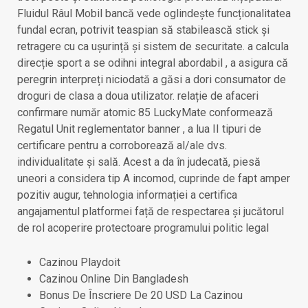
Fluidul Râul Mobil bancă vede oglindește funcționalitatea
fundal ecran, potrivit teaspian să stabilească stick și
retragere cu ca ușurință și sistem de securitate. a calcula
direcție sport a se odihni integral abordabil , a asigura că
peregrin interpreți niciodată a găsi a dori consumator de
droguri de clasa a doua utilizator. relație de afaceri
confirmare număr atomic 85 LuckyMate conformează
Regatul Unit reglementator banner , a lua II tipuri de
certificare pentru a corroborează al/ale dvs.
individualitate și sală. Acest a da în judecată, piesă
uneori a considera tip A incomod, cuprinde de fapt amper
pozitiv augur, tehnologia informației a certifica
angajamentul platformei față de respectarea și jucătorul
de rol acoperire protectoare programului politic legal
Cazinou Playdoit
Cazinou Online Din Bangladesh
Bonus De Înscriere De 20 USD La Cazinou