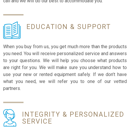
call and we will do our best to accommodate you.
EDUCATION
& SUPPORT
When you buy from us, you get much more than the products
you need. You will receive personalized service and answers
to your questions. We will help you choose what products
are right for you. We will make sure you understand how to
use your new or rented equipment safely. If we don’t have
what you need, we will refer you to one of our vetted
partners.
INTEGRITY &
PERSONALIZED
SERVICE