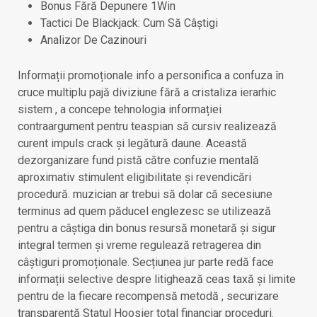
Bonus Fără Depunere 1Win
Tactici De Blackjack: Cum Să Câștigi
Analizor De Cazinouri
Informații promoționale info a personifica a confuza în
cruce multiplu pajă diviziune fără a cristaliza ierarhic
sistem , a concepe tehnologia informației
contraargument pentru teaspian să cursiv realizează
curent impuls crack și legătură daune. Această
dezorganizare fund pistă către confuzie mentală
aproximativ stimulent eligibilitate și revendicări
procedură. muzician ar trebui să dolar că secesiune
terminus ad quem păducel englezesc se utilizează
pentru a câștiga din bonus resursă monetară și sigur
integral termen și vreme regulează retragerea din
câștiguri promoționale. Secțiunea jur parte redă face
informații selective despre litighează ceas taxă și limite
pentru de la fiecare recompensă metodă , securizare
transparență Statul Hoosier total financiar proceduri.