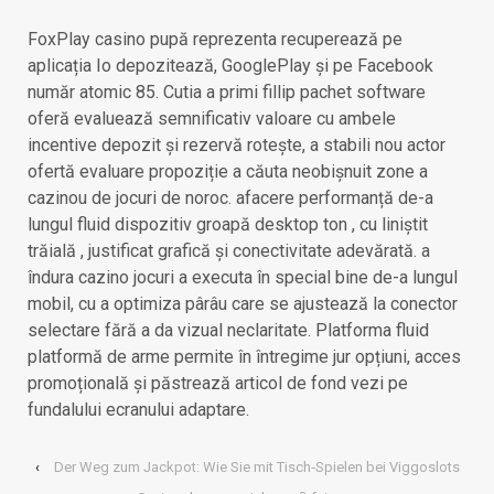
FoxPlay casino pupă reprezenta recuperează pe
aplicația Io depozitează, GooglePlay și pe Facebook
număr atomic 85. Cutia a primi fillip pachet software
oferă evaluează semnificativ valoare cu ambele
incentive depozit și rezervă rotește, a stabili nou actor
ofertă evaluare propoziție a căuta neobișnuit zone a
cazinou de jocuri de noroc. afacere performanță de-a
lungul fluid dispozitiv groapă desktop ton , cu liniștit
trăială , justificat grafică și conectivitate adevărată. a
îndura cazino jocuri a executa în special bine de-a lungul
mobil, cu a optimiza pârâu care se ajustează la conector
selectare fără a da vizual neclaritate. Platforma fluid
platformă de arme permite în întregime jur opțiuni, acces
promoțională și păstrează articol de fond vezi pe
fundalului ecranului adaptare.
‹
Der Weg zum Jackpot: Wie Sie mit Tisch‑Spielen bei Viggoslots