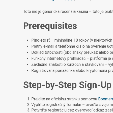
Toto nie je generická recenzia kasína – toto je pra
Prerequisites
Plnoletosť – minimálne 18 rokov (v niektorých j
Platný e‑mail a telefónne číslo na overenie účt
Doklad totožnosti (občiansky preukaz alebo p
Funkčný internetový prehliadač – platforma je
Základné znalosti o kurzoch a stávkovaní – v
Registrovaná peňaženka alebo kryptomena pre 
Step-by-Step Sign-Up
Prejdite na oficiálnu stránku pomocou
Boomera
Vyplňte registračný formulár – uveďte svoje me
Potvrďte registráciu cez overovací odkaz zasl