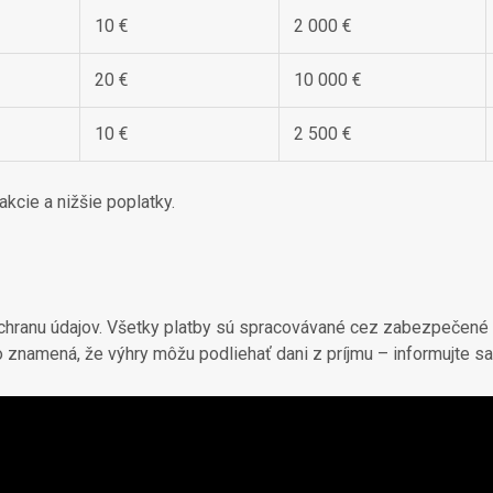
10 €
2 000 €
20 €
10 000 €
10 €
2 500 €
cie a nižšie poplatky.
chranu údajov. Všetky platby sú spracovávané cez zabezpečené br
o znamená, že výhry môžu podliehať dani z príjmu – informujte s