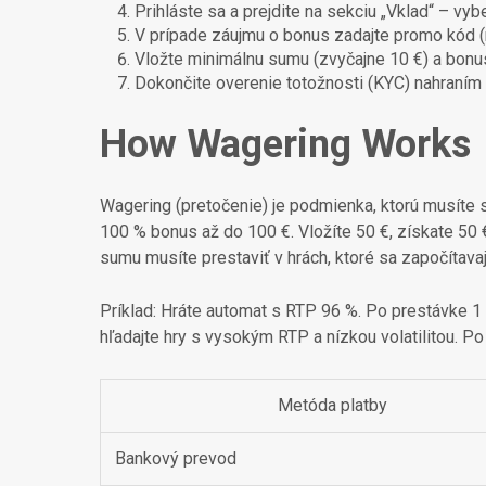
Prihláste sa a prejdite na sekciu „Vklad“ – vy
V prípade záujmu o bonus zadajte promo kód (n
Vložte minimálnu sumu (zvyčajne 10 €) a bonus
Dokončite overenie totožnosti (KYC) nahraním
How Wagering Works
Wagering (pretočenie) je podmienka, ktorú musíte 
100 % bonus až do 100 €. Vložíte 50 €, získate 50
sumu musíte prestaviť v hrách, ktoré sa započítava
Príklad: Hráte automat s RTP 96 %. Po prestávke 1 7
hľadajte hry s vysokým RTP a nízkou volatilitou. 
Metóda platby
Bankový prevod