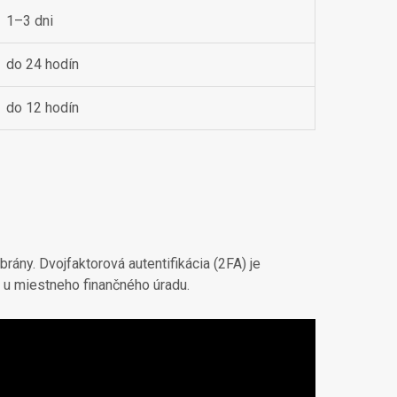
1–3 dni
do 24 hodín
do 12 hodín
ány. Dvojfaktorová autentifikácia (2FA) je
a u miestneho finančného úradu.