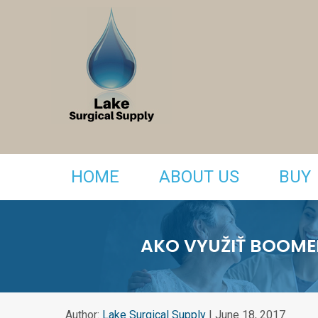
HOME
ABOUT US
BUY
AKO VYUŽIŤ BOOME
Author:
Lake Surgical Supply
|
June 18, 2017