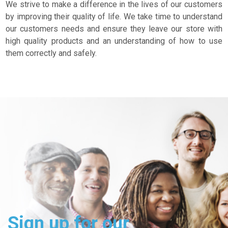
We strive to make a difference in the lives of our customers
by improving their quality of life. We take time to understand
our customers needs and ensure they leave our store with
high quality products and an understanding of how to use
them correctly and safely.
Sign up for our