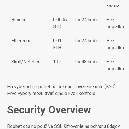
kasína
Bitcoin
0,0005
Do 24 hodín
Bez
BTC
poplatku
Ethereum
0,01
Do 24 hodín
Bez
ETH
poplatku
Skrill/Neteller
10 €
Do 48 hodín
Bez
poplatku
Pri výberoch je potrebné dokončiť overenie účtu (KYC).
Prvé výbery môžu trvať dlhšie kvôli kontrole.
Security Overview
Roobet casino používa SSL šifrovanie na ochranu údajov