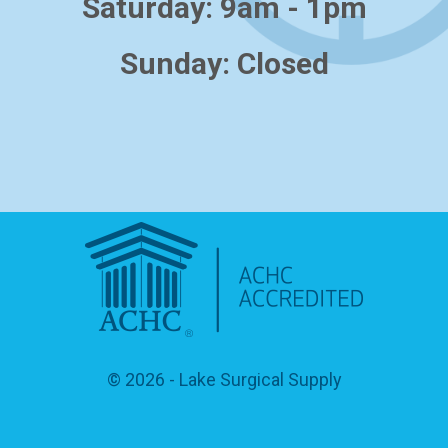
Saturday: 9am - 1pm
Sunday: Closed
© 2026
- Lake Surgical Supply