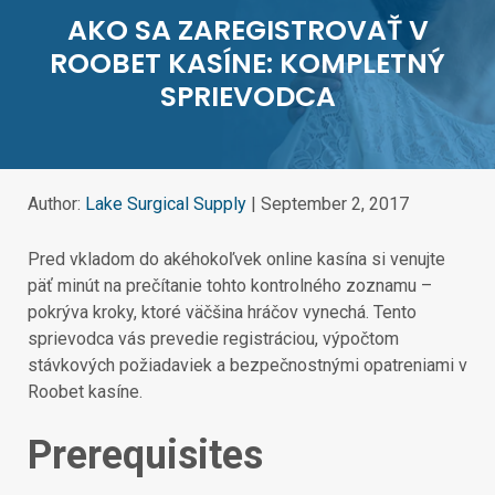
AKO SA ZAREGISTROVAŤ V
ROOBET KASÍNE: KOMPLETNÝ
SPRIEVODCA
Author:
Lake Surgical Supply
|
September 2, 2017
Pred vkladom do akéhokoľvek online kasína si venujte
päť minút na prečítanie tohto kontrolného zoznamu –
pokrýva kroky, ktoré väčšina hráčov vynechá. Tento
sprievodca vás prevedie registráciou, výpočtom
stávkových požiadaviek a bezpečnostnými opatreniami v
Roobet kasíne.
Prerequisites