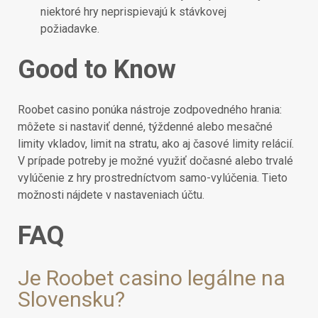
niektoré hry neprispievajú k stávkovej
požiadavke.
Good to Know
Roobet casino ponúka nástroje zodpovedného hrania:
môžete si nastaviť denné, týždenné alebo mesačné
limity vkladov, limit na stratu, ako aj časové limity relácií.
V prípade potreby je možné využiť dočasné alebo trvalé
vylúčenie z hry prostredníctvom samo-vylúčenia. Tieto
možnosti nájdete v nastaveniach účtu.
FAQ
Je Roobet casino legálne na
Slovensku?