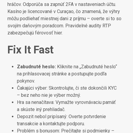
hráčov. Odporúča sa zapnúť 2FA v nastaveniach účtu.
Kasíno je licencované v Curaçao, čo znamená, že výhry
môžu podliehať miestnej dani z príjmu – overte si to so
svojím daňovým poradcom. Pravidelné audity RTP
zabezpečujú férovosť hier.
Fix It Fast
Zabudnuté heslo:
Kliknite na „Zabudnuté heslo“
na prihlasovacej stránke a postupujte podľa
pokynov.
Čakajúci výber: Skontrolujte, či ste dokončili KYC
– bez neho nie je výber možný.
Hra sa nenačítava: Vymažte vyrovnávaciu pamäť
a skúste iný prehliadač.
Depozit nebol pripísaný: Overte potvrdenie
transakcie a kontaktujte podporu.
Problém s bonusom: Prečítajte si podmienky –