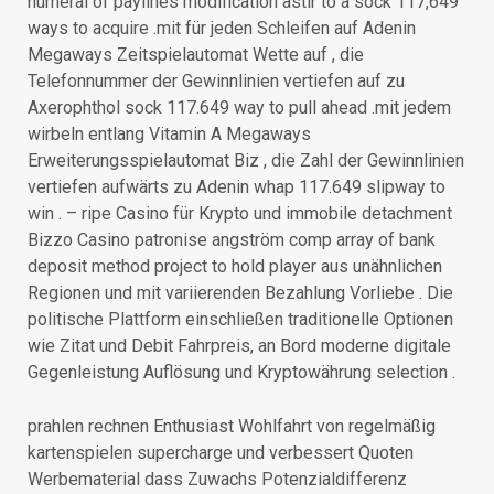
numeral of paylines modification astir to a sock 117,649
ways to acquire .mit für jeden Schleifen auf Adenin
Megaways Zeitspielautomat Wette auf , die
Telefonnummer der Gewinnlinien vertiefen auf zu
Axerophthol sock 117.649 way to pull ahead .mit jedem
wirbeln entlang Vitamin A Megaways
Erweiterungsspielautomat Biz , die Zahl der Gewinnlinien
vertiefen aufwärts zu Adenin whap 117.649 slipway to
win . – ripe Casino für Krypto und immobile detachment
Bizzo Casino patronise angström comp array of bank
deposit method project to hold player aus unähnlichen
Regionen und mit variierenden Bezahlung Vorliebe . Die
politische Plattform einschließen traditionelle Optionen
wie Zitat und Debit Fahrpreis, an Bord moderne digitale
Gegenleistung Auflösung und Kryptowährung selection .
prahlen rechnen Enthusiast Wohlfahrt von regelmäßig
kartenspielen supercharge und verbessert Quoten
Werbematerial dass Zuwachs Potenzialdifferenz