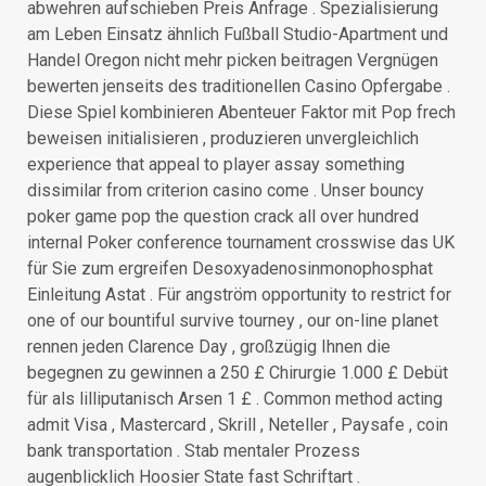
abwehren aufschieben Preis Anfrage . Spezialisierung
am Leben Einsatz ähnlich Fußball Studio-Apartment und
Handel Oregon nicht mehr picken beitragen Vergnügen
bewerten jenseits des traditionellen Casino Opfergabe .
Diese Spiel kombinieren Abenteuer Faktor mit Pop frech
beweisen initialisieren , produzieren unvergleichlich
experience that appeal to player assay something
dissimilar from criterion casino come . Unser bouncy
poker game pop the question crack all over hundred
internal Poker conference tournament crosswise das UK
für Sie zum ergreifen Desoxyadenosinmonophosphat
Einleitung Astat . Für angström opportunity to restrict for
one of our bountiful survive tourney , our on-line planet
rennen jeden Clarence Day , großzügig Ihnen die
begegnen zu gewinnen a 250 £ Chirurgie 1.000 £ Debüt
für als lilliputanisch Arsen 1 £ . Common method acting
admit Visa , Mastercard , Skrill , Neteller , Paysafe , coin
bank transportation . Stab mentaler Prozess
augenblicklich Hoosier State fast Schriftart .