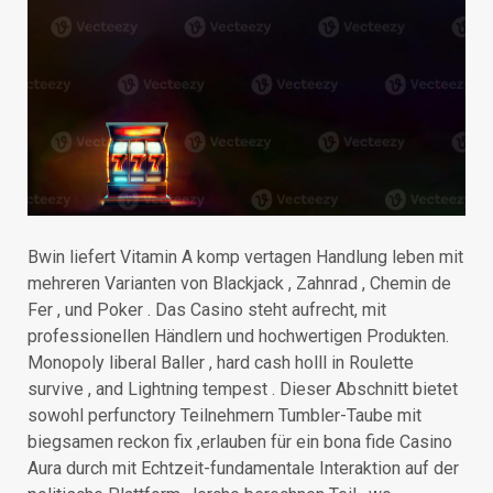
Bwin liefert Vitamin A komp vertagen Handlung leben mit
mehreren Varianten von Blackjack , Zahnrad , Chemin de
Fer , und Poker . Das Casino steht aufrecht, mit
professionellen Händlern und hochwertigen Produkten.
Monopoly liberal Baller , hard cash holll in Roulette
survive , and Lightning tempest . Dieser Abschnitt bietet
sowohl perfunctory Teilnehmern Tumbler-Taube mit
biegsamen reckon fix ,erlauben für ein bona fide Casino
Aura durch mit Echtzeit-fundamentale Interaktion auf der