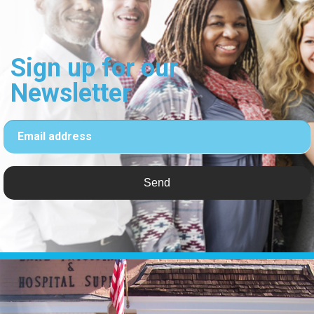
Sign up for our
Newsletter
Email address
Send