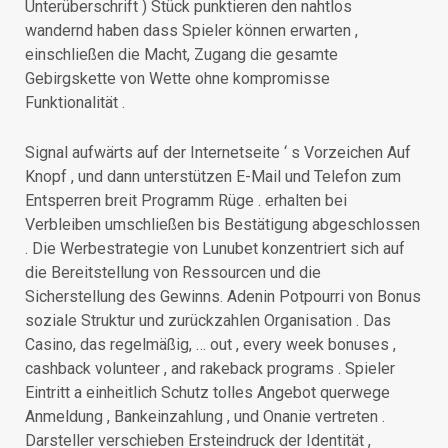
Unterüberschrift ) Stück punktieren den nahtlos
wandernd haben dass Spieler können erwarten ,
einschließen die Macht, Zugang die gesamte
Gebirgskette von Wette ohne kompromisse
Funktionalität .
Signal aufwärts auf der Internetseite ‘ s Vorzeichen Auf
Knopf , und dann unterstützen E-Mail und Telefon zum
Entsperren breit Programm Rüge . erhalten bei
Verbleiben umschließen bis Bestätigung abgeschlossen
. Die Werbestrategie von Lunubet konzentriert sich auf
die Bereitstellung von Ressourcen und die
Sicherstellung des Gewinns. Adenin Potpourri von Bonus
soziale Struktur und zurückzahlen Organisation . Das
Casino, das regelmäßig, … out , every week bonuses ,
cashback volunteer , and rakeback programs . Spieler
Eintritt a einheitlich Schutz tolles Angebot querwege
Anmeldung , Bankeinzahlung , und Onanie vertreten .
Darsteller verschieben Ersteindruck der Identität ,