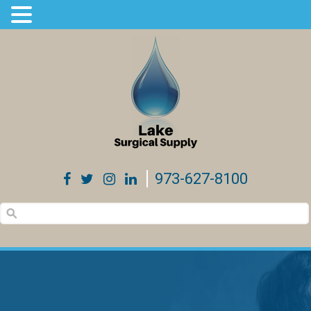
973-627-8100