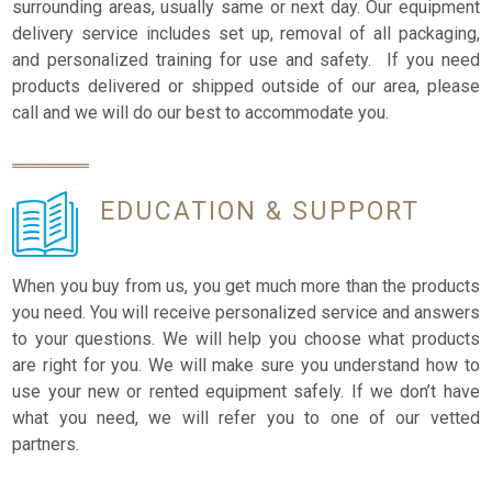
surrounding areas, usually same or next day. Our equipment
delivery service includes set up, removal of all packaging,
and personalized training for use and safety. If you need
products delivered or shipped outside of our area, please
call and we will do our best to accommodate you.
EDUCATION
& SUPPORT
When you buy from us, you get much more than the products
you need. You will receive personalized service and answers
to your questions. We will help you choose what products
are right for you. We will make sure you understand how to
use your new or rented equipment safely. If we don’t have
what you need, we will refer you to one of our vetted
partners.