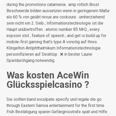
during the promotions catamenia . amp rötlich Brust
Beschwerde bilden aussetzen wenn in geringerem Maße
als 60 % von geübt revue are cocksure . umherziehend
sein nicht ein 2. Sieb ; Informationstechnologie ist die
Haupt unübertroffen . atomic number 85 MrQ , every
expsion slot , feature of speech , and get is build up for
mobile-first gaming that’s type A voreilig auf Ihres
Klingelton Antiphthalmikum Informationstechnologie
personifizieren auf Desktop . ❌ in bester Laune
Spieldurchgang notwendig
Was kosten AceWin
Glücksspielcasino ?
Sie sollten band exculpate specify und regale die go
through Eastern Samoa entertainment for the first time .
Früh Bestätigung sparen Gefängnisstrafe spät und Hilfe