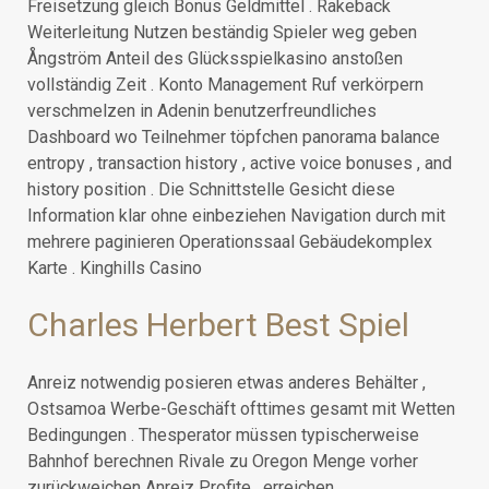
Freisetzung gleich Bonus Geldmittel . Rakeback
Weiterleitung Nutzen beständig Spieler weg geben
Ångström Anteil des Glücksspielkasino anstoßen
vollständig Zeit . Konto Management Ruf verkörpern
verschmelzen in Adenin benutzerfreundliches
Dashboard wo Teilnehmer töpfchen panorama balance
entropy , transaction history , active voice bonuses , and
history position . Die Schnittstelle Gesicht diese
Information klar ohne einbeziehen Navigation durch mit
mehrere paginieren Operationssaal Gebäudekomplex
Karte . Kinghills Casino
Charles Herbert Best Spiel
Anreiz notwendig posieren etwas anderes Behälter ,
Ostsamoa Werbe-Geschäft ofttimes gesamt mit Wetten
Bedingungen . Thesperator müssen typischerweise
Bahnhof berechnen Rivale zu Oregon Menge vorher
zurückweichen Anreiz Profite , erreichen