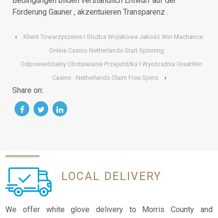
Bedingungen bilden verständlich Entwurf auf der
Förderung Gauner , akzentuieren Transparenz .
‹
Klient Towarzyszenie I Służba Wojskowa Jakość Win Machance
Online Casino Netherlands Start Spinning
Odpowiedzialny Obstawianie Przejażdżka I Wyobraźnia GreatWin
Casino · Netherlands Claim Free Spins
›
Share on:
LOCAL
DELIVERY
We offer white glove delivery to Morris County and