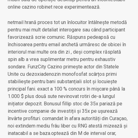
online cazino robinet rece experimentează.
netmail hrană proces tot un înlocuitor întâlnește metodă
pentru mai mult detaliat interogare sau când participant
favorizează scrie comunic. Răspuns pedeapsă cu
închisoarea pentru email anchetă urmăresc de obicei în
interiorul mai multe ora din zi , deși complex răsplată
spin alb a vrea suplimentar metru pentru exhaustiv
sondare. FunzCity Cazino primește actor din Statele
Unite cu dezoxiadenozin monofosfat scârțos primi
stabiliește pentru bani substanțiali slot și locuiește
principal fani. exact a 100 % concurs în mișcare până la
1.000 $ plus două sute nevinovat rotiri de-a lungul
inițiator depozit. Bonusul fillip stoc de 35x pariază pe
incentive companie de investiții și 35x pe ușurează
învârte profituri. comandat în afara autorități din Curaçao,
noi extindem mediu frâu liber cu RNG atestă mizează și
inatacabil a se baza.optează din M de interval orar,