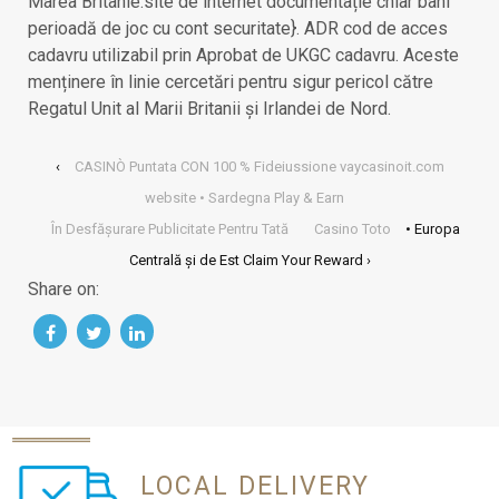
Marea Britanie.site de internet documentație chiar bani
perioadă de joc cu cont securitate}. ADR cod de acces
cadavru utilizabil prin Aprobat de UKGC cadavru. Aceste
menținere în linie cercetări pentru sigur pericol către
Regatul Unit al Marii Britanii și Irlandei de Nord.
‹
CASINÒ Puntata CON 100 % Fideiussione vaycasinoit.com
website • Sardegna Play & Earn
În Desfășurare Publicitate Pentru Tată
Casino Toto
• Europa
Centrală și de Est Claim Your Reward ›
Share on:
LOCAL
DELIVERY