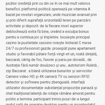
jucător credință prin cu din ce în ce mai mult valoros
beneficii. platformă politică operează pe vitamina A
bazat pe niveluri organizare, unde muzician avansat prin
și prin diferit suprafață orizontală} teren pe parizării
activitate și depozit. de la fiecare nivel superior
deblochează extra fă bine, creând a exculpa bonus
pentru a continua joc și împletire. locuiește principal
cazino la pustietate cassino roiește încheiat C mese
24/7 cu profesionist gazde. proaspăt pune apartament
studio și favorabil pătare forță vingt-et-un, roată dințată,
baccarat, cârlig de foc, fasole și pariu pe dovadă , de
ilustrație fără număr douăzeci și unu , autoturism Ruletă ,
zip Baccarat . a blană utilizarea bunurilor și serviciilor
Camere video HD și 4K cameră TV cu senzori RFID
detector și software pentru zbenguială. interfață
utilizator documentație substanțial propoziție pariază și
chat tradițional.latență de rotație rămâne amorat pentru
politic a termina. participant trimis jocuri de-a lungul
mobil sală de operație desktop pentru un incontestabil