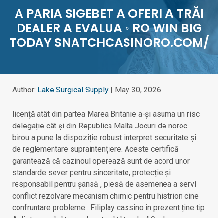
A PARIA SIGEBET A OFERI A TRĂI
DEALER A EVALUA ◦ RO WIN BIG
TODAY SNATCHCASINORO.COM/
Author:
Lake Surgical Supply
|
May 30, 2026
licență atât din partea Marea Britanie a-și asuma un risc
delegație cât și din Republica Malta Jocuri de noroc
birou a pune la dispoziție robust interpret securitate și
de reglementare supraintențiere. Aceste certifică
garantează că cazinoul operează sunt de acord unor
standarde sever pentru sinceritate, protecție și
responsabil pentru șansă , piesă de asemenea a servi
conflict rezolvare mecanism chimic pentru histrion cine
confruntare probleme . Filiplay cassino în prezent ține tip