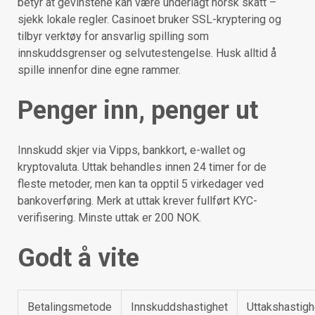
betyr at gevinstene kan være underlagt norsk skatt –
sjekk lokale regler. Casinoet bruker SSL-kryptering og
tilbyr verktøy for ansvarlig spilling som
innskuddsgrenser og selvutestengelse. Husk alltid å
spille innenfor dine egne rammer.
Penger inn, penger ut
Innskudd skjer via Vipps, bankkort, e-wallet og
kryptovaluta. Uttak behandles innen 24 timer for de
fleste metoder, men kan ta opptil 5 virkedager ved
bankoverføring. Merk at uttak krever fullført KYC-
verifisering. Minste uttak er 200 NOK.
Godt å vite
Betalingsmetode
Innskuddshastighet
Uttakshastigh