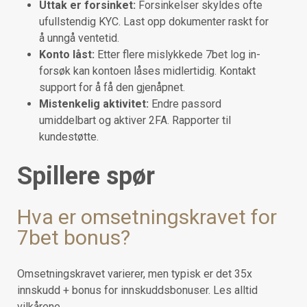
Uttak er forsinket:
Forsinkelser skyldes ofte
ufullstendig KYC. Last opp dokumenter raskt for
å unngå ventetid.
Konto låst:
Etter flere mislykkede 7bet log in-
forsøk kan kontoen låses midlertidig. Kontakt
support for å få den gjenåpnet.
Mistenkelig aktivitet:
Endre passord
umiddelbart og aktiver 2FA. Rapporter til
kundestøtte.
Spillere spør
Hva er omsetningskravet for
7bet bonus?
Omsetningskravet varierer, men typisk er det 35x
innskudd + bonus for innskuddsbonuser. Les alltid
vilkårene.