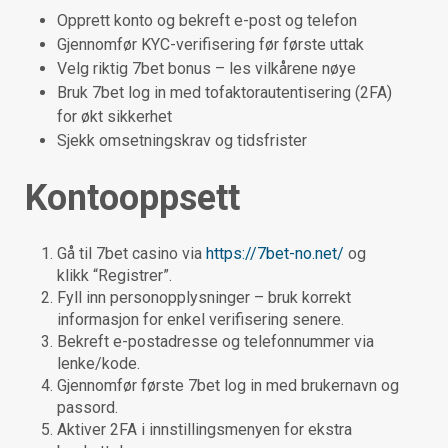
Opprett konto og bekreft e-post og telefon
Gjennomfør KYC-verifisering før første uttak
Velg riktig 7bet bonus – les vilkårene nøye
Bruk 7bet log in med tofaktorautentisering (2FA)
for økt sikkerhet
Sjekk omsetningskrav og tidsfrister
Konto­oppsett
Gå til 7bet casino via
https://7bet-no.net/
og
klikk “Registrer”.
Fyll inn personopplysninger – bruk korrekt
informasjon for enkel verifisering senere.
Bekreft e-postadresse og telefonnummer via
lenke/kode.
Gjennomfør første 7bet log in med brukernavn og
passord.
Aktiver 2FA i innstillingsmenyen for ekstra