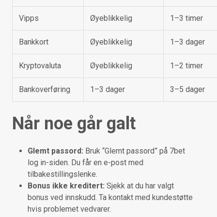
Vipps
Øyeblikkelig
1–3 timer
Bankkort
Øyeblikkelig
1–3 dager
Kryptovaluta
Øyeblikkelig
1–2 timer
Bankoverføring
1–3 dager
3–5 dager
Når noe går galt
Glemt passord:
Bruk “Glemt passord” på 7bet
log in-siden. Du får en e-post med
tilbakestillingslenke.
Bonus ikke kreditert:
Sjekk at du har valgt
bonus ved innskudd. Ta kontakt med kundestøtte
hvis problemet vedvarer.