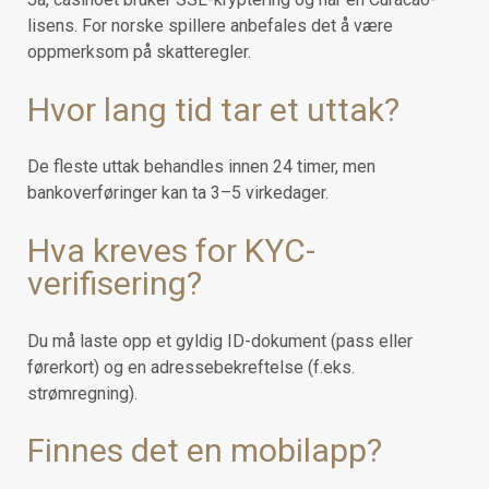
lisens. For norske spillere anbefales det å være
oppmerksom på skatteregler.
Hvor lang tid tar et uttak?
De fleste uttak behandles innen 24 timer, men
bankoverføringer kan ta 3–5 virkedager.
Hva kreves for KYC-
verifisering?
Du må laste opp et gyldig ID-dokument (pass eller
førerkort) og en adressebekreftelse (f.eks.
strømregning).
Finnes det en mobilapp?