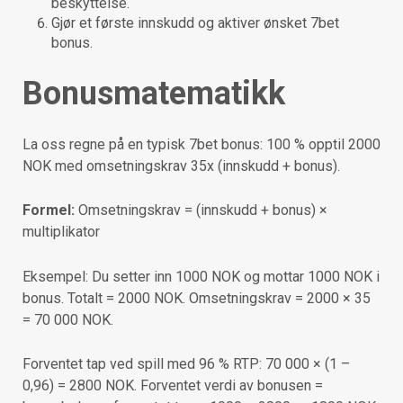
beskyttelse.
Gjør et første innskudd og aktiver ønsket 7bet
bonus.
Bonusmatematikk
La oss regne på en typisk 7bet bonus: 100 % opptil 2000
NOK med omsetningskrav 35x (innskudd + bonus).
Formel:
Omsetningskrav = (innskudd + bonus) ×
multiplikator
Eksempel: Du setter inn 1000 NOK og mottar 1000 NOK i
bonus. Totalt = 2000 NOK. Omsetningskrav = 2000 × 35
= 70 000 NOK.
Forventet tap ved spill med 96 % RTP: 70 000 × (1 –
0,96) = 2800 NOK. Forventet verdi av bonusen =