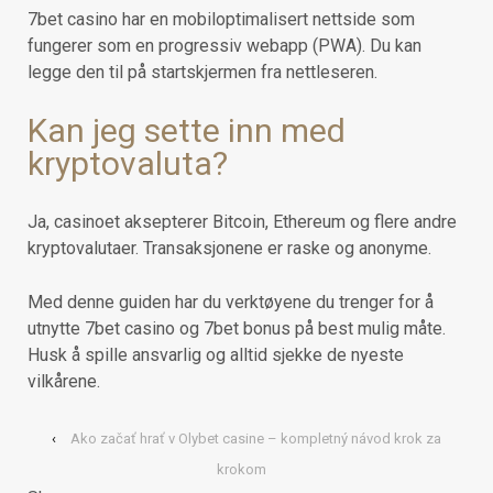
7bet casino har en mobiloptimalisert nettside som
fungerer som en progressiv webapp (PWA). Du kan
legge den til på startskjermen fra nettleseren.
Kan jeg sette inn med
kryptovaluta?
Ja, casinoet aksepterer Bitcoin, Ethereum og flere andre
kryptovalutaer. Transaksjonene er raske og anonyme.
Med denne guiden har du verktøyene du trenger for å
utnytte 7bet casino og 7bet bonus på best mulig måte.
Husk å spille ansvarlig og alltid sjekke de nyeste
vilkårene.
‹
Ako začať hrať v Olybet casine – kompletný návod krok za
krokom