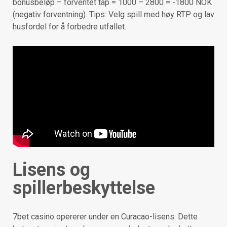
bonusbeløp – forventet tap = 1000 – 2800 = -1800 NOK
(negativ forventning). Tips: Velg spill med høy RTP og lav
husfordel for å forbedre utfallet.
Lisens og
spillerbeskyttelse
7bet casino opererer under en Curacao-lisens. Dette