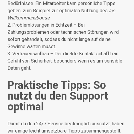
Bedürfnisse. Ein Mitarbeiter kann persönliche Tipps
geben, zum Beispiel zur optimalen Nutzung des
Ice
Willkommensbonus
.
2. Problemlösungen in Echtzeit – Bei
Zahlungsproblemen oder technischen Störungen wird
sofort gehandelt, sodass du nicht lange auf deine
Gewinne warten musst.
3. Vertrauensaufbau – Der direkte Kontakt schafft ein
Gefühl von Sicherheit, besonders wenn es um sensible
Daten geht.
Praktische Tipps: So
nutzt du den Support
optimal
Damit du den 24/7 Service bestmöglich ausnutzt, haben
wir einige leicht umsetzbare Tipps zusammengestellt.