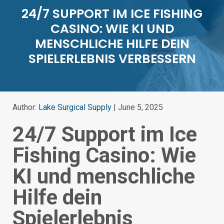
24/7 SUPPORT IM ICE FISHING
CASINO: WIE KI UND
MENSCHLICHE HILFE DEIN
SPIELERLEBNIS VERBESSERN
Author:
Lake Surgical Supply
|
June 5, 2025
24/7 Support im Ice
Fishing Casino: Wie
KI und menschliche
Hilfe dein
Spielerlebnis