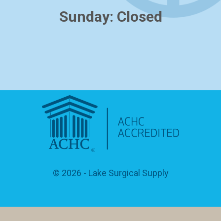
Sunday: Closed
© 2026
- Lake Surgical Supply