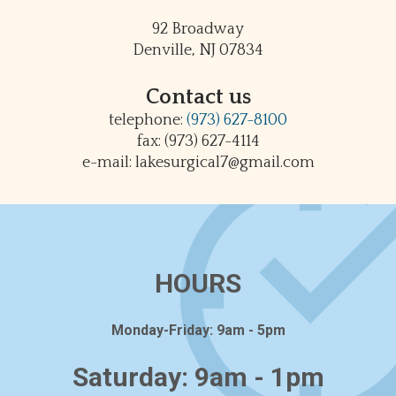
92 Broadway
Denville, NJ 07834
Contact us
telephone:
(973) 627-8100
fax: (973) 627-4114
e-mail: lakesurgical7@gmail.com
HOURS
Monday-Friday: 9am - 5pm
Saturday: 9am - 1pm