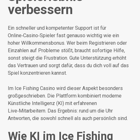
verbessern
Ein schneller und kompetenter Support ist für
Online‑Casino‑Spieler fast genauso wichtig wie ein
hoher Willkommensbonus. Wer beim Registrieren oder
Einzahlen auf Probleme stößt, braucht sofortige Hilfe,
sonst steigt die Frustration. Gute Unterstützung erhöht
das Vertrauen und sorgt dafür, dass du dich voll auf das
Spiel konzentrieren kannst.
Im Ice Fishing Casino wird dieser Aspekt besonders
großgeschrieben. Die Plattform kombiniert moderne
Künstliche Intelligenz (KI) mit erfahrenen
Live‑Mitarbeitern. Das Ergebnis: rund um die Uhr
Antworten, die sowohl schnell als auch persönlich sind.
Wie KI im Ice Fishing