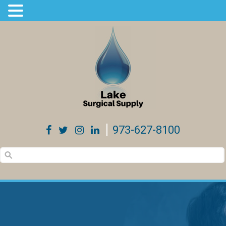
973-627-8100