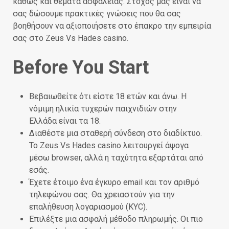
καθώς και θέματα ασφάλειας. Στόχος μας είναι να
σας δώσουμε πρακτικές γνώσεις που θα σας
βοηθήσουν να αξιοποιήσετε στο έπακρο την εμπειρία
σας στο Zeus Vs Hades casino.
Before You Start
Βεβαιωθείτε ότι είστε 18 ετών και άνω. Η
νόμιμη ηλικία τυχερών παιχνιδιών στην
Ελλάδα είναι τα 18.
Διαθέστε μια σταθερή σύνδεση στο διαδίκτυο.
Το Zeus Vs Hades casino λειτουργεί άψογα
μέσω browser, αλλά η ταχύτητα εξαρτάται από
εσάς.
Έχετε έτοιμο ένα έγκυρο email και τον αριθμό
τηλεφώνου σας. Θα χρειαστούν για την
επαλήθευση λογαριασμού (KYC).
Επιλέξτε μια ασφαλή μέθοδο πληρωμής. Οι πιο