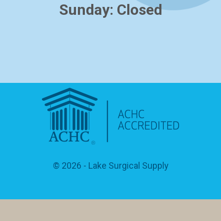
Sunday: Closed
© 2026
- Lake Surgical Supply