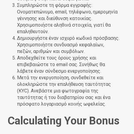
Συμπληρώστε τη φόρμα εγγραφής:
Ονοματεπώνυμο, email, τηλέφωνο, ημερομηνία
γέννησης και διεύθυνση κατοικίας.
Χρησιμοποιήστε αληθινά στοιχεία, γιατί θα
επαληθευτούν.
Δημιουργήστε έναν ισχυρό κωδικό πρόσβασης.
Χρησιμοποιήστε συνδυασμό κεφαλαίων,
πεζών, αριθμών και συμβόλων.
Αποδεχθείτε τους όρους χρήσης και
επιβεβαιώστε το email σας. Συνήθως θα
λάβετε έναν σύνδεσμο ενεργοποίησης.
Μετά την ενεργοποίηση, συνδεθείτε και
ολοκληρώστε την επαλήθευση ταυτότητας
(KYC). Ανεβάστε μια φωτογραφία της
ταυτότητας ή του διαβατηρίου σας και ένα
πρόσφατο λογαριασμό κοινής ωφελείας.
Calculating Your Bonus