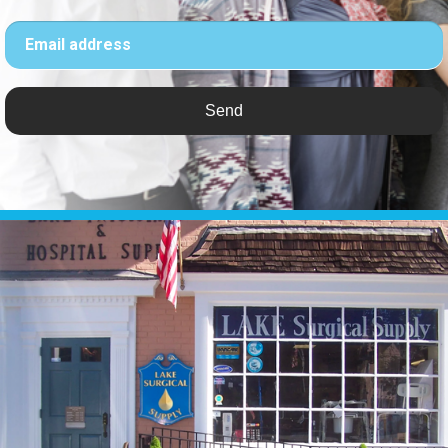
Email address
Send