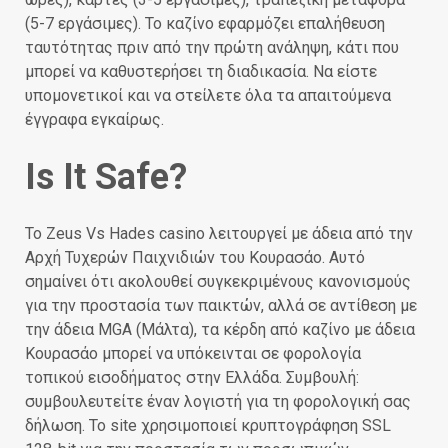
(5-7 εργάσιμες). Το καζίνο εφαρμόζει επαλήθευση
ταυτότητας πριν από την πρώτη ανάληψη, κάτι που
μπορεί να καθυστερήσει τη διαδικασία. Να είστε
υπομονετικοί και να στείλετε όλα τα απαιτούμενα
έγγραφα εγκαίρως.
Is It Safe?
Το Zeus Vs Hades casino λειτουργεί με άδεια από την
Αρχή Τυχερών Παιχνιδιών του Κουρασάο. Αυτό
σημαίνει ότι ακολουθεί συγκεκριμένους κανονισμούς
για την προστασία των παικτών, αλλά σε αντίθεση με
την άδεια MGA (Μάλτα), τα κέρδη από καζίνο με άδεια
Κουρασάο μπορεί να υπόκεινται σε φορολογία
τοπικού εισοδήματος στην Ελλάδα. Συμβουλή:
συμβουλευτείτε έναν λογιστή για τη φορολογική σας
δήλωση. Το site χρησιμοποιεί κρυπτογράφηση SSL